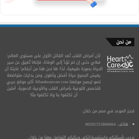
من نحن
لأن أمراض القلب تُعد القاتل الأول على مستوى العالم؛
فهي حتى إن لم تؤدِّ إلى الوفاة، فإنها تُعيق عن سير
الحياة بصورة طبيعية، لذا؛ ها نحن هنا من أجلكم! غايتنا أن
يعيش الجميع حياة أفضل وأطول. ومن بدايات متواضعة
ننمو ليصبح موقعنا Allamheartcare.com أكبر موقع عربي
مُتخصص للتوعية بأمراض القلب والأوعية الدموية، آملين
أن تكتفوا بنا ولا تكتفوا مِنّا!
لحجز الموعد في مصر من خلال:
هاتف: 00201553866664
نرحب بأسئلتكم واستفساراتكم، ويكنكم التواصل معنا من خلال: