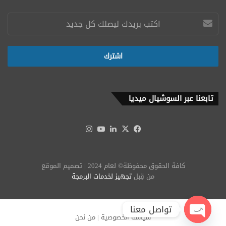
تابعنا عبر السوشيال ميديا
‫X
فيسبوك
لينكدإن
‫YouTube
انستقرام
كافة الحقوق محفوظة© لعام 2024 | تصميم الموقع
من قِبل
تجهيز لخدمات البرمجة
تواصل معنا
سياسة الخصوصية
|
من نحن