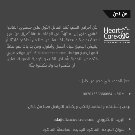
من نحن
لأن أمراض القلب تُعد القاتل الأول على مستوى العالم؛
فهي حتى إن لم تؤدِّ إلى الوفاة، فإنها تُعيق عن سير
الحياة بصورة طبيعية، لذا؛ ها نحن هنا من أجلكم! غايتنا أن
يعيش الجميع حياة أفضل وأطول. ومن بدايات متواضعة
ننمو ليصبح موقعنا Allamheartcare.com أكبر موقع عربي
مُتخصص للتوعية بأمراض القلب والأوعية الدموية، آملين
أن تكتفوا بنا ولا تكتفوا مِنّا!
لحجز الموعد في مصر من خلال:
هاتف: 00201553866664
نرحب بأسئلتكم واستفساراتكم، ويكنكم التواصل معنا من خلال:
البريد الإلكتروني:
ask@allamheartcare.com
عنوان العيادة: القاهرة الجديدة، محافظة القاهرة.