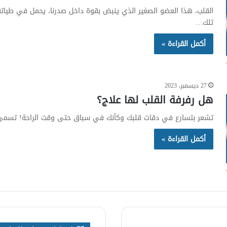
القلب، هذا العضو الصغير الذي ينبض بقوة داخل صدرنا، يحمل في طياته 
تلك…
أكمل القراءة »
27 ديسمبر، 2023
هل رفرفة القلب لها علاج؟
تشعر بتسارع في دقات قلبك وكأنك في سباق حتى وقت الراحة! تسمى ت
أكمل القراءة »