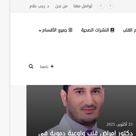
تواصل معنا
من نحن
د. رجب علام
القلب
النشرات الصحية
جميع الأقسام
تشخيص أمراض القلب
تشخي
تابعنا
25 أكتوبر، 2025
30 مارس، 2026
دكتور امراض قلب واوعية دموية في
هل د