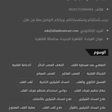
هاتف: 00201553866664
نرحب بأسئلتكم واستفساراتكم، ويكنكم التواصل معنا من خلال:
البريد الإلكتروني:
ask@allamheartcare.com
عنوان العيادة: القاهرة الجديدة، محافظة القاهرة.
الوسوم
التعافي بعد قسطرة القلب
التهاب العصب الحائر
الدعامة القلبية
الشبكة القلبية
العصب العاشر
العصب المبهم
الغسيل الكلوي والقلب
انسداد الشرايين التاجية
ثقب القلب
جهاز تنظيم ضربات القلب
دواعي استخدام منتظم ضربات القلب
علاج انسداد الشرايين
علاج انسداد الشرايين بالأعشاب
علاج انسداد الشرايين بالقرآن
علاج ثقب القلب
عملية القلب المفتوح