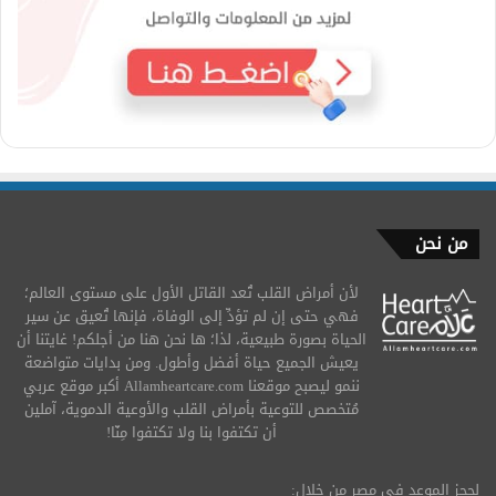
من نحن
لأن أمراض القلب تُعد القاتل الأول على مستوى العالم؛
فهي حتى إن لم تؤدِّ إلى الوفاة، فإنها تُعيق عن سير
الحياة بصورة طبيعية، لذا؛ ها نحن هنا من أجلكم! غايتنا أن
يعيش الجميع حياة أفضل وأطول. ومن بدايات متواضعة
ننمو ليصبح موقعنا Allamheartcare.com أكبر موقع عربي
مُتخصص للتوعية بأمراض القلب والأوعية الدموية، آملين
أن تكتفوا بنا ولا تكتفوا مِنّا!
لحجز الموعد في مصر من خلال: