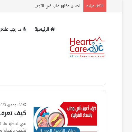
احسن دكتور قلب في التجمع وعنوان المركز وارقام
الأكثر قراءة
الرئيسية
د. رجب علام
الرئيسية
»
علاج انسداد الشرايين
علاج انسداد الشراي
30 نوفمبر، 2023
كيف تعرف ا
في لحظةٍ ما، ق
تغذيه بالحياة 
أمراض الأوعية الدموية