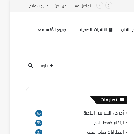
تواصل معنا
من نحن
د. رجب علام
القلب
النشرات الصحية
جميع الأقسام
تابعنا على فيسبوك
بحث عن
تابعنا
تصنيفات
أمراض الشرايين التاجية
66
ارتفاع ضغط الدم
56
اضطرابات نظم القلب
37