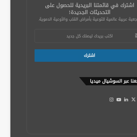
اشترك في قائمتنا البريدية للحصول على
التحديثات الجديدة!
عية عربية عالمية للتوعية بأمراض القلب والأوعية الدموية.
عنا عبر السوشيال ميديا
‫X
يسبوك
لينكدإن
‫YouTube
انستقرام