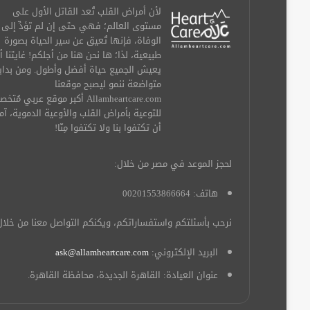
لأن أمراض القلب تُعد القاتل الأول على
مستوى العالم؛ فهي حتى إن لم تؤدِّ إلى
الوفاة، فإنها تُعيق عن سير الحياة بصورة
طبيعية، لذا؛ ها نحن هنا من أجلكم! غايتنا أ
يعيش الجميع حياة أفضل وأطول. ومن بداي
متواضعة ننمو ليصبح موقعنا
Allamheartcare.com أكبر موقع عربي مُ
للتوعية بأمراض القلب والأوعية الدموية، آم
أن تكتفوا بنا ولا تكتفوا مِنّا!
لحجز الموعد في مصر من خلال:
هاتف: 00201553866664
نرحب بأسئلتكم واستفساراتكم، ويكنكم التواصل معنا من خلال
البريد الإلكتروني:
ask@allamheartcare.com
عنوان العيادة: القاهرة الجديدة، محافظة القاهرة.