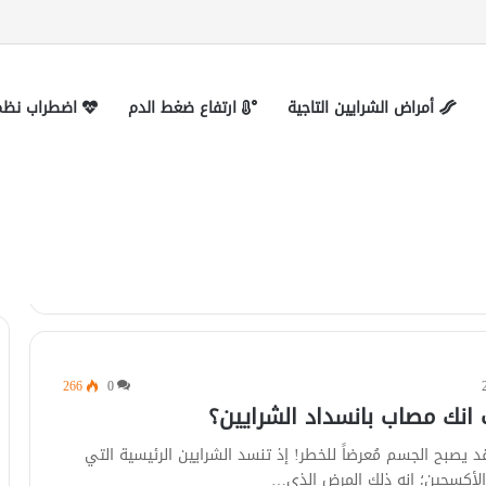
 التواصل
أمراض الشرايين التاجية
ارتفاع ضغط الدم
اضطراب نظم 
ين
266
0
نك مصاب بانسداد الشرايين؟
د يصبح الجسم مُعرضاً للخطر! إذ تنسد الشرايين الرئيسية التي
والأكسجين؛ إنه ذلك المرض الذي…