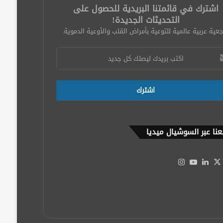
اشترك في قائمتنا البريدية للحصول على
التحديثات الجديدة!
عية عربية عالمية للتوعية بأمراض القلب والأوعية الدموية.
عنا عبر السوشيال ميديا
‫X
يسبوك
لينكدإن
‫YouTube
انستقرام