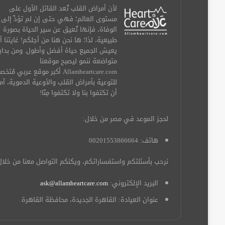
لأن أمراض القلب تُعد القاتل الأول على
مستوى العالم؛ فهي حتى إن لم تؤدِّ إلى
الوفاة، فإنها تُعيق عن سير الحياة بصورة
طبيعية، لذا؛ ها نحن هنا من أجلكم! غايتنا أ
يعيش الجميع حياة أفضل وأطول. ومن بداي
متواضعة ننمو ليصبح موقعنا
Allamheartcare.com أكبر موقع عربي مُ
للتوعية بأمراض القلب والأوعية الدموية، آم
أن تكتفوا بنا ولا تكتفوا مِنّا!
لحجز الموعد في مصر من خلال:
هاتف: 00201553866664
نرحب بأسئلتكم واستفساراتكم، ويكنكم التواصل معنا من خلال
البريد الإلكتروني:
ask@allamheartcare.com
عنوان العيادة: القاهرة الجديدة، محافظة القاهرة.