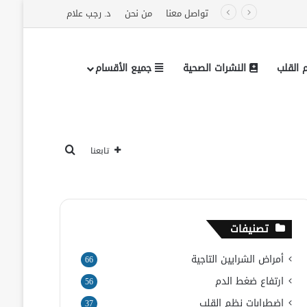
تواصل معنا
من نحن
د. رجب علام
القلب
النشرات الصحية
جميع الأقسام
تابعنا على فيسبوك
بحث عن
تابعنا
تصنيفات
أمراض الشرايين التاجية
66
ارتفاع ضغط الدم
56
اضطرابات نظم القلب
37