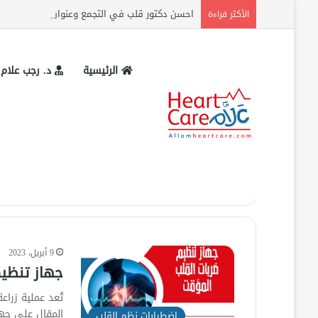
احسن دكتور قلب في التجمع وعنوان المركز وارقام
الأكثر قراءة
الرئيسية
د. رجب علام
الرئيسية
»
ما بعد تركيب منظم ضربات القلب
ما بعد تركيب منظم
9 أبريل، 2023
جهاز تنظيم
تُعد عملية زرا
المقال على جه
اضطرابات نظم القلب