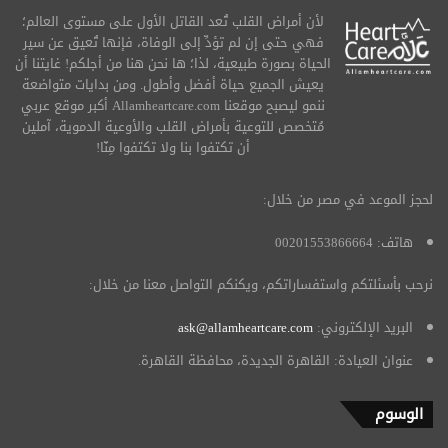
لأن أمراض القلب تُعد القاتل الأول على مستوى العالم؛
فهي حتى إن لم تؤدِّ إلى الوفاة، فإنها تُعيق عن سير
الحياة بصورة طبيعية، لذا؛ ها نحن هنا من أجلكم! غايتنا أن
يعيش الجميع حياة أفضل وأطول. ومن بدايات متواضعة
ننمو ليصبح موقعنا Allamheartcare.com أكبر موقع عربي
مُتخصص للتوعية بأمراض القلب والأوعية الدموية، آملين
أن تكتفوا بنا ولا تكتفوا مِنّا!
لحجز الموعد في مصر من خلال:
هاتف: 00201553866664
نرحب بأسئلتكم واستفساراتكم، ويكنكم التواصل معنا من خلال:
البريد الإلكتروني:
ask@allamheartcare.com
عنوان العيادة: القاهرة الجديدة، محافظة القاهرة.
الوسوم