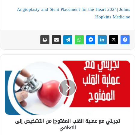
Angioplasty and Stent Placement for the Heart 2024| Johns
Hopkins Medicine
ت
ج
ر
ب
ت
ي
م
ع
ع
تجربتي مع عملية القلب المفتوح| من التشخيص إلى
م
التعافي
ل
ي