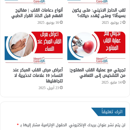
ي
ن
ص
ا
ثقب الحاجز الاذيني: متى يكون
أنواع دعامات القلب | مفاتيح
إ
ل
بسيطًا؟ ومتى يُهدد حياتك؟
الفهم قبل اتخاذ القرار الطبي
ل
ث
2 يوليو، 2025
16 يونيو، 2025
ى
ل
ا
ا
ل
ث
ت
ي
ع
ة
ا
|
ف
و
ي
تجربتي مع عملية القلب المفتوح|
أعراض مرض القلب المبكر عند
7
من التشخيص إلى التعافي
النساء| 10 علامات تحذيرية لا
ع
تتجاهليها
ا
14 مايو، 2025
23 أبريل، 2025
د
ا
ت
ل
اترك تعليقاً
ل
و
لن يتم نشر عنوان بريدك الإلكتروني.
الحقول الإلزامية مشار إليها بـ
*
ق