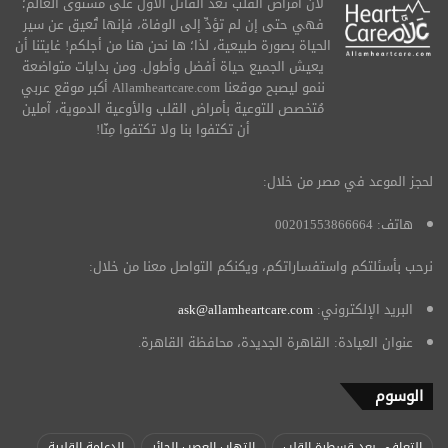
لأن أمراض القلب تُعد القاتل الأول على مستوى العالم؛
فهي حتى إن لم تؤدِّ إلى الوفاة، فإنها تُعيق عن سير
الحياة بصورة طبيعية، لذا؛ ها نحن هنا من أجلكم! غايتنا أن
يعيش الجميع حياة أفضل وأطول. ومن بدايات متواضعة
ننمو ليصبح موقعنا Allamheartcare.com أكبر موقع عربي
مُتخصص للتوعية بأمراض القلب والأوعية الدموية، آملين
أن تكتفوا بنا ولا تكتفوا مِنّا!
لحجز الموعد في مصر من خلال:
هاتف: 00201553866664
نرحب بأسئلتكم واستفساراتكم، ويكنكم التواصل معنا من خلال:
البريد الإلكتروني:
ask@allamheartcare.com
عنوان العيادة: القاهرة الجديدة، محافظة القاهرة.
الوسوم
التعافي بعد قسطرة القلب
التهاب العصب الحائر
الدعامة القلبية