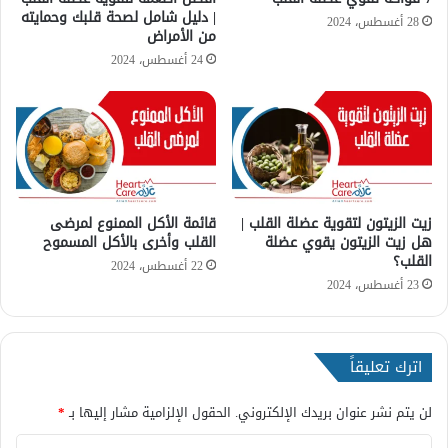
ا
| دليل شامل لصحة قلبك وحمايته
د
28 أغسطس، 2024
من الأمراض
ل
ة
ض
24 أغسطس، 2024
غ
ط
؟
زيت الزيتون لتقوية عضلة القلب |
قائمة الأكل الممنوع لمرضى
هل زيت الزيتون يقوي عضلة
القلب وأخرى بالأكل المسموح
القلب؟
22 أغسطس، 2024
23 أغسطس، 2024
اترك تعليقاً
لن يتم نشر عنوان بريدك الإلكتروني.
الحقول الإلزامية مشار إليها بـ
*