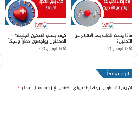
ي
ه
ا
ل
ت
ي
ك
م
؟
ك
ماذا يحدث للقلب بعد الاقلاع عن
كيف يسبب التدخين الجلطة؟
ن
التدخين؟
المدخنون يواجهون خطراً وشيكاً
أ
ن
18 نوفمبر، 2023
16 نوفمبر، 2023
ت
ؤ
د
اترك تعليقاً
ي
إ
ل
لن يتم نشر عنوان بريدك الإلكتروني.
الحقول الإلزامية مشار إليها بـ
*
ى
ا
ا
ل
ل
و
ت
ف
ا
ع
ة
ل