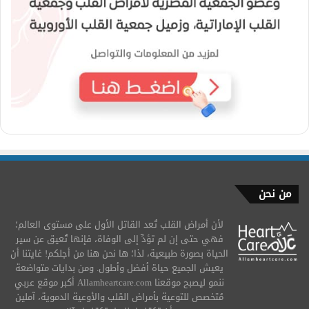
من نحن
لأن أمراض القلب تُعد القاتل الأول على مستوى العالم؛
فهي حتى إن لم تؤدِّ إلى الوفاة، فإنها تُعيق عن سير
الحياة بصورة طبيعية، لذا؛ ها نحن هنا من أجلكم! غايتنا أن
يعيش الجميع حياة أفضل وأطول. ومن بدايات متواضعة
ننمو ليصبح موقعنا Allamheartcare.com أكبر موقع عربي
مُتخصص للتوعية بأمراض القلب والأوعية الدموية، آملين