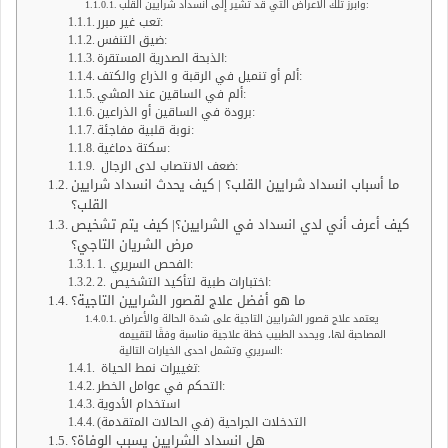
وأبرز تلك الأعراض التي قد تشير إلى انسداد شرايين القلب:
تعب غير مبرر:
ضيق التنفس:
الذبحة الصدرية المستقرة:
ألم أو تنميل في الرقبة و الذراع والكتف:
ألم في الساقين عند المشي:
برودة في الساقين أو الذراعين:
نوبة قلبية مفاجئة:
سكتة دماغية:
ضعف الانتصاب لدى الرجال:
ما أسباب انسداد شرايين القلب؟ | كيف يحدث انسداد شرايين
القلب؟
كيف أعرف أني لدي انسداد في الشرايين؟| كيف يتم تشخيص
مرض الشريان التاجي؟
1. الفحص السريري:
2. اختبارات طبية لتأكيد التشخيص:
ما هو أفضل علاج لقصور الشرايين التاجية؟
يعتمد علاج قصور الشرايين التاجية على شدة الحالة والأعراض
المصاحبة لها، ويحدد الطبيب خطة علاجية مناسبة وفقًا لتقييمه
السريري وتشمل احدى الخيارات التالية:
تغييرات نمط الحياة:
التحكم في عوامل الخطر:
استخدام الأدوية
التدخلات الجراحية (في الحالات المتقدمة)
هل انسداد الشرايين يسبب الوفاة؟