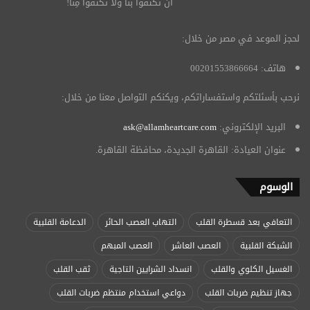
أن تكتفوا بنا ولا تكتفوا مِنّا!
لحجز الموعد في مصر من خلال:
هاتف: 00201553866664
نرحب بأسئلتكم واستفساراتكم، ويكنكم التواصل معنا من خلال:
البريد الإلكتروني:
ask@allamheartcare.com
عنوان العيادة: القاهرة الجديدة، محافظة القاهرة.
الوسوم
التعافي بعد قسطرة القلب
التهاب العصب الحائر
الدعامة القلبية
الشبكة القلبية
العصب العاشر
العصب المبهم
الغسيل الكلوي والقلب
انسداد الشرايين التاجية
ثقب القلب
جهاز تنظيم ضربات القلب
دواعي استخدام منتظم ضربات القلب