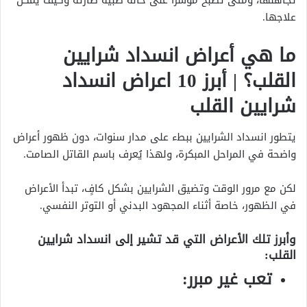
تجاهلها، ومتى تصبح مؤشرًا على حالة طبية طارئة وكيف يمكن
علاجها.
ما هي أعراض انسداد شرايين
القلب؟ | أبرز 10 اعراض انسداد
شرايين القلب
يتطور انسداد الشرايين ببطء على مدار سنوات، دون ظهور أعراض
واضحة في المراحل المبكرة، ولهذا يُعرف باسم القاتل الصامت.
لكن مع مرور الوقت وتضيق الشرايين بشكل كافٍ، تبدأ الأعراض
في الظهور، خاصة أثناء المجهود البدني أو التوتر النفسي.
وأبرز تلك الأعراض التي قد تشير إلى انسداد شرايين
القلب:
تعب غير مبرر: