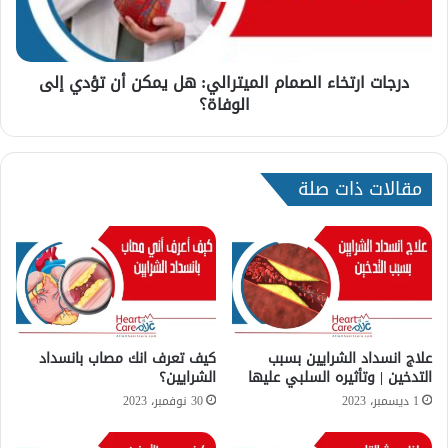
ت
ر
ى
ت
ي
خ
ك
درجات ارتخاء الصمام الميترالي: هل يمكن أن تؤدي إلى
ا
و
الوفاة؟
ء
ن
ا
ب
ل
س
ص
ي
مقالات ذات صلة
م
طً
ا
ا
م
؟
ا
و
ل
م
م
ت
ي
ى
ت
يُ
ر
علاج انسداد الشرايين بسبب
كيف تعرف انك مصاب بانسداد
ه
ا
التدخين | وتأثيره السلبي عليها
الشرايين؟
د
ل
1 ديسمبر، 2023
30 نوفمبر، 2023
د
ي
ح
: