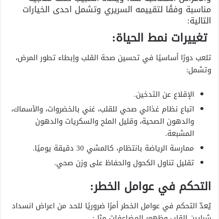
مناسبة وفقًا لتقييمه السريري وتشمل احدى الخيارات
التالية:
تغييرات نمط الحياة:
تلعب دورًا أساسيًا في تحسين صحة القلب وإبطاء تطور المرض،
وتشمل:
الإقلاع عن التدخين.
اتباع نظام غذائي صحي للقلب، غني بالخضروات، والأسماك،
والدهون الصحية، وقليل الملح والسكريات والدهون
المشبعة.
ممارسة الرياضة بانتظام، كالمشي 30 دقيقة يوميًا.
تقليل تناول الكحول والحفاظ على وزن صحي.
التحكم في عوامل الخطر:
يُعدّ التحكم في عوامل الخطر أمرًا ضروريًا للحد من اعراض انسداد
شرايين القلب وظهور المضاعفات مثل: