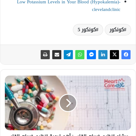
Low Potassium Levels in Your Blood (Hypokalemia)-
clevelandclinic
كونكور
كونكور 5
ب
ر
ش
ا
م
ت
ن
ظ
ي