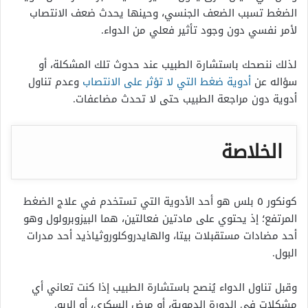
الضغط تسبب الضعف الجنسي، وحينها يحدث ضعف الانتصاب
لأمر نفسي دون وجود تأثير فعلي من الدواء.
لذلك ننصحك باستشارة الطبيب عند حدوث تلك المشكلة، أو
سؤاله عن
أدوية ضغط التي لا تؤثر على الانتصاب
وعدم تناول
أدوية دون مراجعة الطبيب حتى لا تحدث مضاعفات.
الخلاصة
كونكور ٥ بلس
هو أحد الأدوية التي تستخدم في علاج الضغط
المرتفع؛ إذ يحتوي على مادتين فعالتين، هما البيزوبرولول وهو
أحد مضادات مستقبلات بيتا، والهايدروكلوروثياذيد أحد مدرات
البول.
وقبل تناول الدواء يُنصح باستشارة الطبيب إذا كنت تعاني أي
مشكلات في الدورة الدموية، أو مرض السكري، أو الربو.