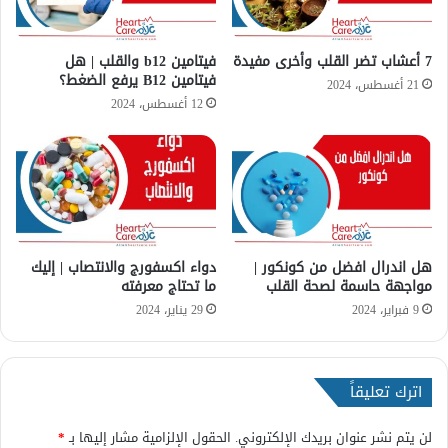
ظ
م
ي
ر
م
ت
7 أعشاب تضر القلب وأخرى مفيدة
فيتامين b12 والقلب | هل
ض
فيتامين B12 يرفع الضغط؟
ف
21 أغسطس، 2024
ر
ع
12 أغسطس، 2024
ب
ا
ت
ا
ل
ق
ل
هل اندرال افضل من كونكور |
دواء اكسفورج والانتصاب | إليك
ب
مواجهة حاسمة لصحة القلب
ما تحتاج معرفته
و
ا
9 فبراير، 2024
29 يناير، 2024
ل
أ
ض
اترك تعليقاً
ر
ا
ر
لن يتم نشر عنوان بريدك الإلكتروني.
الحقول الإلزامية مشار إليها بـ
*