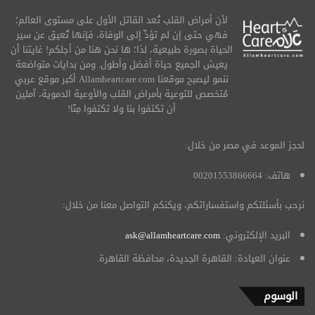
لأن أمراض القلب تُعد القاتل الأول على مستوى العالم؛
فهي حتى إن لم تؤدِّ إلى الوفاة، فإنها تُعيق عن سير
الحياة بصورة طبيعية، لذا؛ ها نحن هنا من أجلكم! غايتنا أن
يعيش الجميع حياة أفضل وأطول. ومن بدايات متواضعة
ننمو ليصبح موقعنا Allamheartcare.com أكبر موقع عربي
مُتخصص للتوعية بأمراض القلب والأوعية الدموية، آملين
أن تكتفوا بنا ولا تكتفوا مِنّا!
لحجز الموعد في مصر من خلال:
هاتف: 00201553866664
نرحب بأسئلتكم واستفساراتكم، ويكنكم التواصل معنا من خلال:
البريد الإلكتروني:
ask@allamheartcare.com
عنوان العيادة: القاهرة الجديدة، محافظة القاهرة.
الوسوم