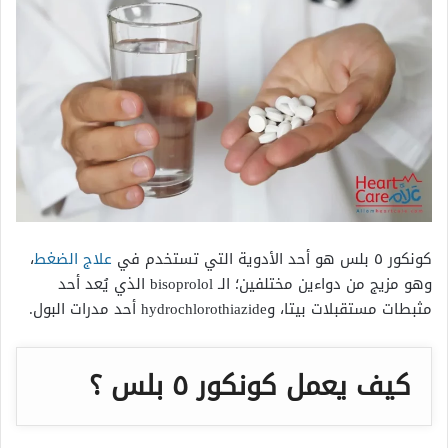
كونكور ٥ بلس هو أحد الأدوية التي تستخدم في
علاج الضغط
،
وهو مزيج من دواءين مختلفين؛ الـ bisoprolol الذي يُعد أحد
مثبطات مستقبلات بيتا، وhydrochlorothiazide أحد مدرات البول.
كيف يعمل كونكور ٥ بلس ؟