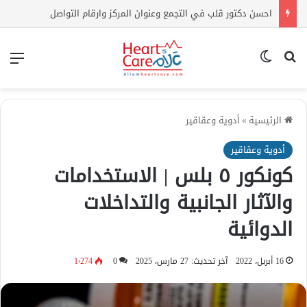
اعراض ارتفاع الكوليسترول | كيف أعرف أن الكولسترول مرتفع بدون تحليل؟
بحث عن
الوضع المظلم
الق
الرئيسية
»
أدوية وعقاقير
أدوية وعقاقير
كونكور ٥ بلس | الاستخدامات
والآثار الجانبية والتداخلات
الدوائية
16 أبريل، 2022
آخر تحديث: 27 مارس، 2025
0
1٬274