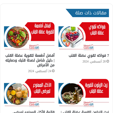
و
ا
مقالات ذات صلة
ل
ج
ن
س
ع
ن
د
ا
ل
7 فواكه تقوي عضلة القلب
أفضل أطعمة لتقوية عضلة القلب
ن
| دليل شامل لصحة قلبك وحمايته
28 أغسطس، 2024
من الأمراض
س
ا
24 أغسطس، 2024
ء
|
ا
ل
ق
ص
و
زيت الزيتون لتقوية عضلة القلب |
قائمة الأكل الممنوع لمرضى
ر