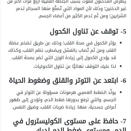
يتعرض المدخنون للموت بسبب الجلطة القلبية أربع مرات أكثر من
غير الدخنين؛ وذلك لأن المواد التي تُصنَّع منها السجائر تدمر
الشرايين؛ ومن ثَم تدمر الكثير من أعضاء الجسم.
5- توقف عن تناول الكحول
يؤثر الكحول في صحة القلب؛ وذلك عن طريق تضخم عضلة
القلب ومن ثَم تُصاب بالفشل ويضطرب نظم القلب، وكذلك
قد يؤدي الكحول إلى زيادة الوزن التي تضر بصحة القلب.
لذا عليك التوقف نهائيًّا عن تناول الكحوليات.
6- ابتعد عن التوتر والقلق وضغوط الحياة
يولِّد الضغط العصبي هرمونات مسؤولة عن التوتر في
الجسم، والتي ترفع بدورها ضغط الدم، وتؤدي إلى ظهور
أعراض جسدية، منها: زيادة ضربات القلب، وضيق النفس.
7- حافظ على مستوى الكوليسترول في
الدم، ومستوى ضغط الدم لديك