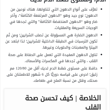
تعرَّف على أنواع الدهون التي تتناولها، هناك نوعين من
الدهون؛ نوع جيد وهو “الدهون المرتفعة الكثافة”، وآخر
ضار وهو “الدهون المنخفضة الكثافة” والتي تجدها في
الوجبات السريعة والمقليات.
الدهون الضارة هي المسؤولة عن تصلب الشرايين؛ ومن ثَم
تكون الترسبات في الطبقة الداخلية للشرايين؛ لذا ابتعد عن
البيتزا والمعجنات والحلويات وغيرها.
تناول الدهون المفيدة التي تعمل على الحفاظ على صحة
القلب ، والتي تجدها في المكسرات والأسماك.
حافظ على مستوى ضغط الدم لديك أقل من 120/80 مم
زئبق؛ احرص على قياسه دوريًّا كل 6 شهور للاطمئنان على
صحتك، وقلل من نسبة الملح في طعامك.
الخلاصة | كيف تحسن صحة
القلب