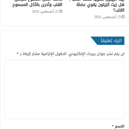
هل زيت الزيتون يقوي عضلة
القلب وأخرى بالأكل المسموح
ا
القلب؟
22 أغسطس، 2024
ل
23 أغسطس، 2024
ق
ل
ب
ي
اترك تعليقاً
و
ا
لن يتم نشر عنوان بريدك الإلكتروني.
الحقول الإلزامية مشار إليها بـ
*
ل
ج
ا
ن
س
ل
ت
ع
ل
ي
ق
*
الاسم
*