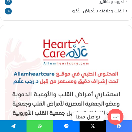
أدوية وعقاقير
52
القلب وعلاقته بالأمراض الأخرى
36
تواصل معنا
Open
فيسبوك
‫X
ماسنجر
واتساب
تيلقرام