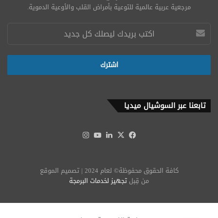
مرجعية عربية عالمية للتوعية بأمراض القلب والأوعية الدموية.
تابعنا عبر السوشيال ميديا
‫X
فيسبوك
لينكدإن
‫YouTube
انستقرام
كافة الحقوق محفوظة© لعام 2024 | تصميم الموقع
من قِبل
تجهيز لخدمات البرمجة