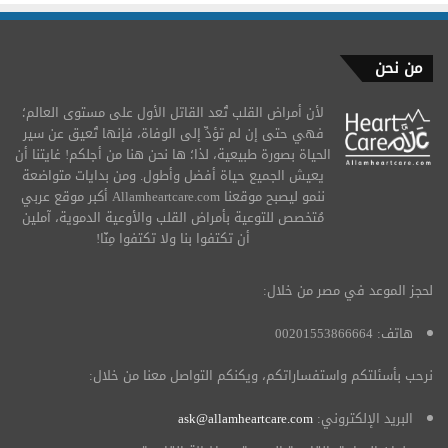
من نحن
لأن أمراض القلب تُعد القاتل الأول على مستوى العالم؛
فهي حتى إن لم تؤدِّ إلى الوفاة، فإنها تُعيق عن سير
الحياة بصورة طبيعية، لذا؛ ها نحن هنا من أجلكم! غايتنا أن
يعيش الجميع حياة أفضل وأطول. ومن بدايات متواضعة
ننمو ليصبح موقعنا Allamheartcare.com أكبر موقع عربي
مُتخصص للتوعية بأمراض القلب والأوعية الدموية، آملين
أن تكتفوا بنا ولا تكتفوا مِنّا!
لحجز الموعد في مصر من خلال:
هاتف: 00201553866664
نرحب بأسئلتكم واستفساراتكم، ويكنكم التواصل معنا من خلال:
البريد الإلكتروني:
ask@allamheartcare.com