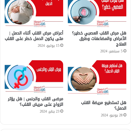
ت
ن
ح
ك
ت
و
ا
ر
ج
|
م
م
هل مرض القلب العصبي خطير؟
أعراض مرض القلب أثناء الحمل |
ع
الأعراض والمضاعفات وطرق
متى يكون الحمل خطر على القلب
و
العلاج
ر
ا
15 يوليو، 2024
ف
ج
5 سبتمبر، 2024
ت
ه
ه
ة
ح
ا
س
م
ة
مرضى القلب والجنس | هل يؤثر
ل
هل تستطيع مريضة القلب
الزواج على مريض القلب؟
ص
الحمل؟
23 يناير، 2024
ح
28 يونيو، 2024
ة
ا
ل