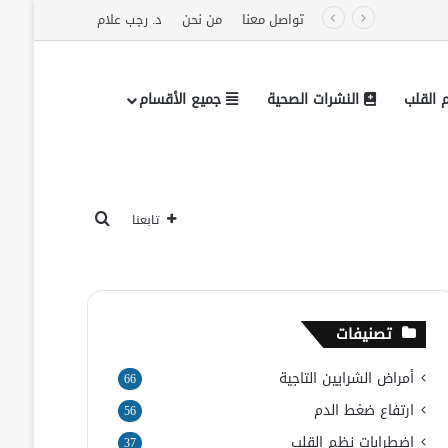
تواصل معنا
من نحن
د. رجب علام
القلب
النشرات الصحية
جميع الأقسام
تابعنا على فيسبوك
بحث عن
تابعنا
تصنيفات
أمراض الشرايين التاجية
66
ارتفاع ضغط الدم
56
اضطرابات نظم القلب
37