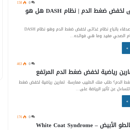
158
0
نظام غذائى لخفض ضغط الدم | نظام DASH هل هو
نصحني أحد الأصدقاء باتباع نظام غذائى لخفض ضغط الدم وهو نظام DASH
م الصحي مفيد وما هي فوائده…
 »
463
0
 ضغط الدم؟ طلب منك الطبيب ممارسة تمارين رياضية لخفض ضغط
 تتساءل عن تأثير الرياضة على…
 »
176
0
بيض – White Coat Syndrome