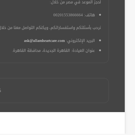
لحجز الموعد في مصر من خلال:
هاتف: 00201553866664
نرحب بأسئلتكم واستفساراتكم، ويكنكم التواصل معنا من خلال
البريد الإلكتروني:
ask@allamheartcare.com
عنوان العيادة: القاهرة الجديدة، محافظة القاهرة.
ك