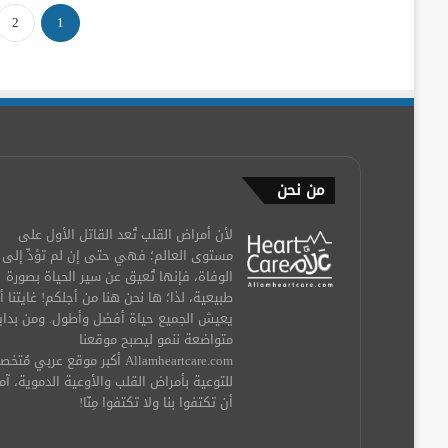
2
1
من نحن
لأن أمراض القلب تُعد القاتل الأول على
مستوى العالم؛ فهي حتى إن لم تؤدِّ إلى
الوفاة، فإنها تُعيق عن سير الحياة بصورة
طبيعية، لذا؛ ها نحن هنا من أجلكم! غايتنا أ
يعيش الجميع حياة أفضل وأطول. ومن بداي
متواضعة ننمو ليصبح موقعنا
Allamheartcare.com أكبر موقع عربي مُ
للتوعية بأمراض القلب والأوعية الدموية، آم
أن تكتفوا بنا ولا تكتفوا مِنّا!