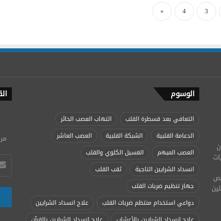
»
4
3
الوسوم
الق
التعافي بعد قسطرة القلب
التهاب العصب الحائر
الدعامة القلبية
الشبكة القلبية
العصب العاشر
مرج
ن
العصب المبهم
الغسيل الكلوي والقلب
ات
انسداد الشرايين التاجية
ثقب القلب
تخصص
جهاز تنظيم ضربات القلب
لين
دواعي استخدام منتظم ضربات القلب
علاج انسداد الشرايين
علاج انسداد الشرايين بالأعشاب
علاج انسداد الشرايين بالقرآن