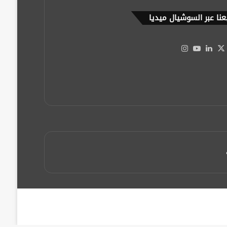
عنا عبر السوشيال ميديا
‫X
يسبوك
لينكدإن
‫YouTube
انستقرام