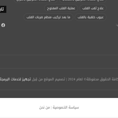
علاج ثقب القلب
عملية القلب المفتوح
تاب
عيوب خلقية بالقلب
ما بعد تركيب منظم ضربات القلب
:
ف
افة الحقوق محفوظة© لعام 2024 | تصميم الموقع من قِبل
تجهيز لخدمات البرمجة
سياسة الخصوصية
|
من نحن