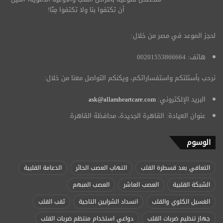
أن تكتفوا بنا ولا تكتفوا مِنّا!
لحجز الموعد في مصر من خلال:
هاتف: 00201553866664
نرحب بأسئلتكم واستفساراتكم، ويكنكم التواصل معنا من خلال:
البريد الإلكتروني:
ask@allamheartcare.com
عنوان العيادة: القاهرة الجديدة، محافظة القاهرة.
الوسوم
التعافي بعد قسطرة القلب
التهاب العصب الحائر
الدعامة القلبية
الشبكة القلبية
العصب العاشر
العصب المبهم
الغسيل الكلوي والقلب
انسداد الشرايين التاجية
ثقب القلب
جهاز تنظيم ضربات القلب
دواعي استخدام منتظم ضربات القلب