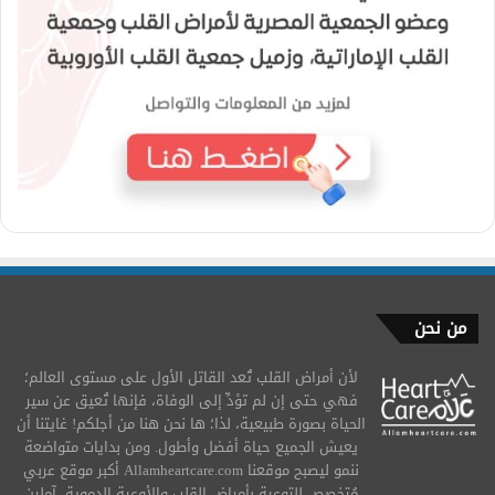
من نحن
لأن أمراض القلب تُعد القاتل الأول على مستوى العالم؛
فهي حتى إن لم تؤدِّ إلى الوفاة، فإنها تُعيق عن سير
الحياة بصورة طبيعية، لذا؛ ها نحن هنا من أجلكم! غايتنا أن
يعيش الجميع حياة أفضل وأطول. ومن بدايات متواضعة
ننمو ليصبح موقعنا Allamheartcare.com أكبر موقع عربي
مُتخصص للتوعية بأمراض القلب والأوعية الدموية، آملين