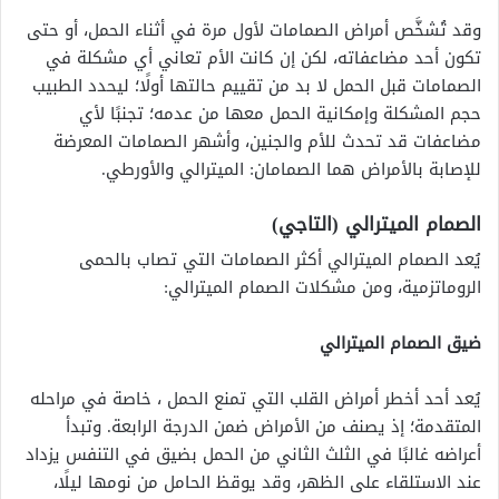
وقد تُشخَّص أمراض الصمامات لأول مرة في أثناء الحمل، أو حتى
تكون أحد مضاعفاته، لكن إن كانت الأم تعاني أي مشكلة في
الصمامات قبل الحمل لا بد من تقييم حالتها أولًا؛ ليحدد الطبيب
حجم المشكلة وإمكانية الحمل معها من عدمه؛ تجنبًا لأي
مضاعفات قد تحدث للأم والجنين، وأشهر الصمامات المعرضة
للإصابة بالأمراض هما الصمامان: الميترالي والأورطي.
الصمام الميترالي (التاجي)
يُعد الصمام الميترالي أكثر الصمامات التي تصاب بالحمى
الروماتزمية، ومن مشكلات الصمام الميترالي:
ضيق الصمام الميترالي
يُعد أحد أخطر
أمراض القلب التي تمنع الحمل
، خاصة في مراحله
المتقدمة؛ إذ يصنف من الأمراض ضمن الدرجة الرابعة. وتبدأ
أعراضه غالبًا في الثلث الثاني من الحمل بضيق في التنفس يزداد
عند الاستلقاء على الظهر، وقد يوقظ الحامل من نومها ليلًا،