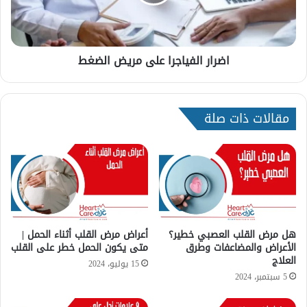
ة
ا
|
ل
ا
ف
ل
ي
اضرار الفياجرا على مريض الضغط
أ
ا
س
ج
ب
ر
ا
ا
مقالات ذات صلة
ب
ع
و
ل
ا
ى
ل
م
أ
ر
ع
ي
ر
ض
ا
ا
ض
ل
هل مرض القلب العصبي خطير؟
أعراض مرض القلب أثناء الحمل |
و
الأعراض والمضاعفات وطرق
متى يكون الحمل خطر على القلب
ض
العلاج
ا
غ
15 يوليو، 2024
ل
ط
5 سبتمبر، 2024
ع
ل