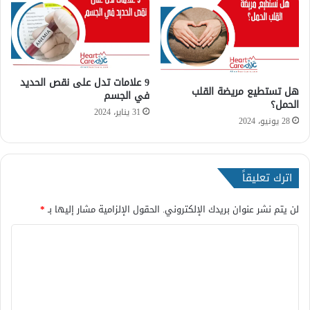
ا
ج
ا
ل
ش
9 علامات تدل على نقص الحديد
ا
هل تستطيع مريضة القلب
في الجسم
م
الحمل؟
31 يناير، 2024
ل
28 يونيو، 2024
اترك تعليقاً
لن يتم نشر عنوان بريدك الإلكتروني.
الحقول الإلزامية مشار إليها بـ
*
ا
ل
ت
ع