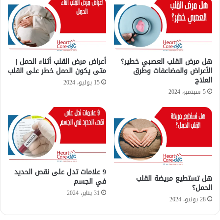
ع
ي
ي
ف
ن
ت
؟
ت
ج
ن
هل مرض القلب العصبي خطير؟
أعراض مرض القلب أثناء الحمل |
الأعراض والمضاعفات وطرق
متى يكون الحمل خطر على القلب
ب
العلاج
ه
15 يوليو، 2024
ا
5 سبتمبر، 2024
؟
9 علامات تدل على نقص الحديد
هل تستطيع مريضة القلب
في الجسم
الحمل؟
31 يناير، 2024
28 يونيو، 2024