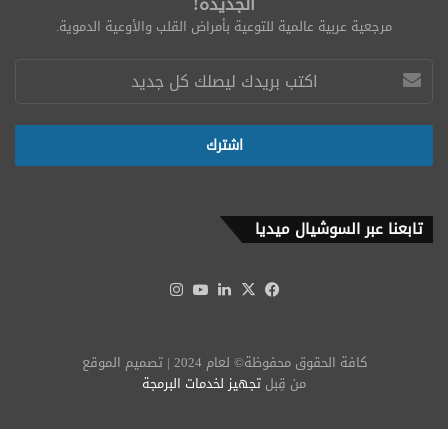
الجديدة!
مرجعية عربية عالمية للتوعية بأمراض القلب والأوعية الدموية.
تابعنا عبر السوشيال ميديا
‫X
فيسبوك
لينكدإن
‫YouTube
انستقرام
كافة الحقوق محفوظة© لعام 2024 | تصميم الموقع
من قِبل
تجهيز لخدمات البرمجة