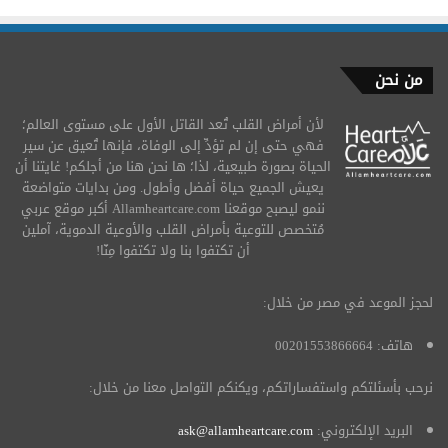
من نحن
لأن أمراض القلب تُعد القاتل الأول على مستوى العالم؛
فهي حتى إن لم تؤدِّ إلى الوفاة، فإنها تُعيق عن سير
الحياة بصورة طبيعية، لذا؛ ها نحن هنا من أجلكم! غايتنا أن
يعيش الجميع حياة أفضل وأطول. ومن بدايات متواضعة
ننمو ليصبح موقعنا Allamheartcare.com أكبر موقع عربي
مُتخصص للتوعية بأمراض القلب والأوعية الدموية، آملين
أن تكتفوا بنا ولا تكتفوا مِنّا!
لحجز الموعد في مصر من خلال:
هاتف: 00201553866664
نرحب بأسئلتكم واستفساراتكم، ويكنكم التواصل معنا من خلال:
البريد الإلكتروني:
ask@allamheartcare.com