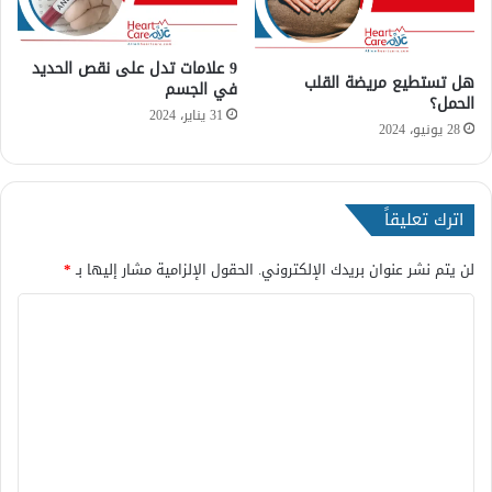
ف
ا
ل
9 علامات تدل على نقص الحديد
ح
هل تستطيع مريضة القلب
في الجسم
د
الحمل؟
31 يناير، 2024
ي
28 يونيو، 2024
ث
ي
ا
ل
اترك تعليقاً
و
ل
لن يتم نشر عنوان بريدك الإلكتروني.
الحقول الإلزامية مشار إليها بـ
*
ا
د
ا
ة
ل
ت
ع
ل
ي