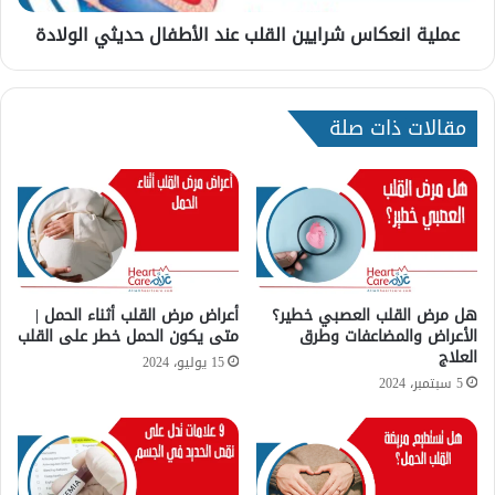
ك
عملية انعكاس شرايين القلب عند الأطفال حديثي الولادة
ا
س
ش
ر
مقالات ذات صلة
ا
ي
ي
ن
ا
ل
ق
ل
ب
هل مرض القلب العصبي خطير؟
أعراض مرض القلب أثناء الحمل |
الأعراض والمضاعفات وطرق
متى يكون الحمل خطر على القلب
ع
العلاج
ن
15 يوليو، 2024
د
5 سبتمبر، 2024
ا
ل
أ
ط