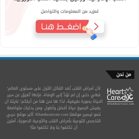
من نحن
لأن أمراض القلب تُعد القاتل الأول على مستوى العالم؛
فهي حتى إن لم تؤدِّ إلى الوفاة، فإنها تُعيق عن سير
الحياة بصورة طبيعية، لذا؛ ها نحن هنا من أجلكم! غايتنا أن
يعيش الجميع حياة أفضل وأطول. ومن بدايات متواضعة
ننمو ليصبح موقعنا Allamheartcare.com أكبر موقع عربي
مُتخصص للتوعية بأمراض القلب والأوعية الدموية، آملين
أن تكتفوا بنا ولا تكتفوا مِنّا!