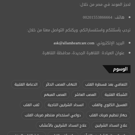
لحجز الموعد في مصر من خلال:
هاتف: 00201553866664
نرحب بأسئلتكم واستفساراتكم، ويكنكم التواصل معنا من خلال:
البريد الإلكتروني:
ask@allamheartcare.com
عنوان العيادة: القاهرة الجديدة، محافظة القاهرة.
الوسوم
التعافي بعد قسطرة القلب
التهاب العصب الحائر
الدعامة القلبية
الشبكة القلبية
العصب العاشر
العصب المبهم
الغسيل الكلوي والقلب
انسداد الشرايين التاجية
ثقب القلب
جهاز تنظيم ضربات القلب
دواعي استخدام منتظم ضربات القلب
علاج انسداد الشرايين
علاج انسداد الشرايين بالأعشاب