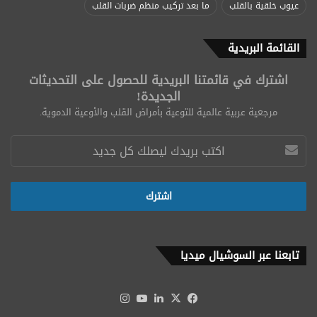
عيوب خلقية بالقلب
ما بعد تركيب منظم ضربات القلب
القائمة البريدية
اشترك في قائمتنا البريدية للحصول على التحديثات
الجديدة!
مرجعية عربية عالمية للتوعية بأمراض القلب والأوعية الدموية.
تابعنا عبر السوشيال ميديا
‫X
فيسبوك
لينكدإن
‫YouTube
انستقرام