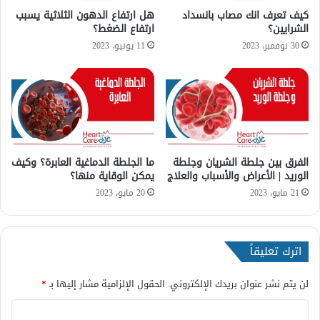
ط
ة
كيف تعرف انك مصاب بانسداد
هل ارتفاع الدهون الثلاثية يسبب
ا
الشرايين؟
ارتفاع الضغط؟
ي
ل
س
30 نوفمبر، 2023
11 يونيو، 2023
ش
ب
ر
ب
ي
ا
ا
ر
ن
ت
ا
ف
ل
ا
الفرق بين جلطة الشريان وجلطة
ما الجلطة الدماغية العابرة؟ وكيف
ر
ع
الوريد | الأعراض والأسباب والعلاج
يمكن الوقاية منها؟
ئ
ا
و
ل
21 مايو، 2023
20 مايو، 2023
ي
ض
؟
غ
ط
اترك تعليقاً
؟
لن يتم نشر عنوان بريدك الإلكتروني.
الحقول الإلزامية مشار إليها بـ
*
ا