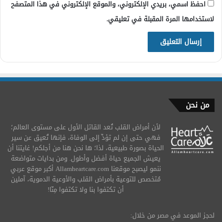
احفظ اسمي، بريدي الإلكتروني، والموقع الإلكتروني في هذا المتصفح
لاستخدامها المرة المقبلة في تعليقي.
من نحن
لأن أمراض القلب تُعد القاتل الأول على مستوى العالم؛
فهي حتى إن لم تؤدِّ إلى الوفاة، فإنها تُعيق عن سير
الحياة بصورة طبيعية، لذا؛ ها نحن هنا من أجلكم! غايتنا أن
يعيش الجميع حياة أفضل وأطول. ومن بدايات متواضعة
ننمو ليصبح موقعنا Allamheartcare.com أكبر موقع عربي
مُتخصص للتوعية بأمراض القلب والأوعية الدموية، آملين
أن تكتفوا بنا ولا تكتفوا مِنّا!
لحجز الموعد في مصر من خلال: