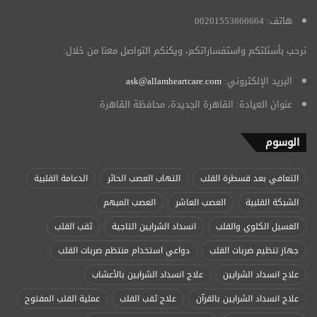
هاتف: 00201553866664
نرحب بأسئلتكم واستفساراتكم، ويكنكم التواصل معنا من خلال:
البريد الإلكتروني:
ask@allamheartcare.com
عنوان العيادة: القاهرة الجديدة، محافظة القاهرة.
الوسوم
التعافي بعد قسطرة القلب
التهاب العصب الحائر
الدعامة القلبية
الشبكة القلبية
العصب العاشر
العصب المبهم
الغسيل الكلوي والقلب
انسداد الشرايين التاجية
ثقب القلب
جهاز تنظيم ضربات القلب
دواعي استخدام منتظم ضربات القلب
علاج انسداد الشرايين
علاج انسداد الشرايين بالأعشاب
علاج انسداد الشرايين بالقرآن
علاج ثقب القلب
عملية القلب المفتوح