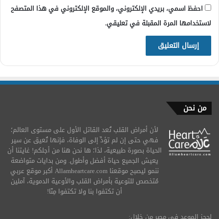
احفظ اسمي، بريدي الإلكتروني، والموقع الإلكتروني في هذا المتصفح
لاستخدامها المرة المقبلة في تعليقي.
من نحن
لأن أمراض القلب تُعد القاتل الأول على مستوى العالم؛
فهي حتى إن لم تؤدِّ إلى الوفاة، فإنها تُعيق عن سير
الحياة بصورة طبيعية، لذا؛ ها نحن هنا من أجلكم! غايتنا أن
يعيش الجميع حياة أفضل وأطول. ومن بدايات متواضعة
ننمو ليصبح موقعنا Allamheartcare.com أكبر موقع عربي
مُتخصص للتوعية بأمراض القلب والأوعية الدموية، آملين
أن تكتفوا بنا ولا تكتفوا مِنّا!
لحجز الموعد في مصر من خلال: