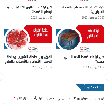
ض
ك
ى
ي
كيف تعرف انك مصاب بانسداد
هل ارتفاع الدهون الثلاثية يسبب
ا
الشرايين؟
ارتفاع الضغط؟
ف
ل
ي
30 نوفمبر، 2023
11 يونيو، 2023
ض
م
غ
ك
ط
ن
ت
ش
خ
ي
هل ارتفاع ضغط الدم البابي
الفرق بين جلطة الشريان وجلطة
ص
خطير؟
الوريد | الأعراض والأسباب والعلاج
ه
ا
11 يونيو، 2023
21 مايو، 2023
؟
اترك تعليقاً
لن يتم نشر عنوان بريدك الإلكتروني.
الحقول الإلزامية مشار إليها بـ
*
ا