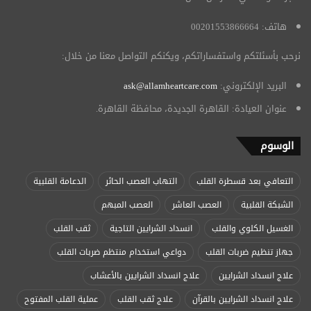
هاتف: 00201553866664
نرحب بأسئلتكم واستفساراتكم، ويكنكم التواصل معنا من خلال:
البريد الإلكتروني:
ask@allamheartcare.com
عنوان العيادة: القاهرة الجديدة، محافظة القاهرة.
الوسوم
التعافي بعد قسطرة القلب
التهاب العصب الحائر
الدعامة القلبية
الشبكة القلبية
العصب العاشر
العصب المبهم
الغسيل الكلوي والقلب
انسداد الشرايين التاجية
ثقب القلب
جهاز تنظيم ضربات القلب
دواعي استخدام منتظم ضربات القلب
علاج انسداد الشرايين
علاج انسداد الشرايين بالأعشاب
علاج انسداد الشرايين بالقرآن
علاج ثقب القلب
عملية القلب المفتوح