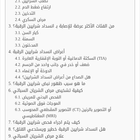
تصلب الشرايين
ارتفاع ضغط الدم
التدخين
مرض السكري
من الفئات الأكثر عرضة للإصابة بـ انسداد شرايين الرقبة؟
كبار السن
السمنة
المدخنون
أعراض انسداد شرايين الرقبة
السكتة الدماغية أو النوبة الإقفارية العابرة (TIA)
ضعف أو خدر في جانب واحد من الجسم
الدوخة أو الإغماء
هل الصداع من أعراض انسداد الشرايين؟
ما هو سبب ظهور نبض شرايين الرقبة؟
كيفية تشخيص مرض الشريان السباتي
الفحص البدني للمريض
الموجات فوق الصوتية
التصوير المقطعي المحوسب (CT) أو التصوير بالرنين
المغناطيسي (MRI)
كيف يتم اجراء فحص شرايين الرقبة؟
هل انسداد شرايين الرقبة خطير ويستدعي القلق؟
علاج مرض الشريان السباتي