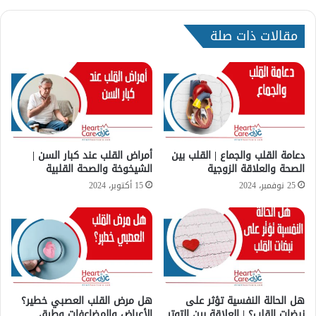
ب
ت
|
د
ه
مقالات ذات صلة
و
ل
ا
ا
ء
ل
و
غ
ا
د
ر
ه
ف
ا
ا
ل
ر
دعامة القلب والجماع | القلب بين
أمراض القلب عند كبار السن |
د
ي
الصحة والعلاقة الزوجية
الشيخوخة والصحة القلبية
ر
ن
25 نوفمبر، 2024
15 أكتوبر، 2024
ق
؟
ي
|
ه
م
ت
ض
س
ا
ب
د
ب
ا
م
هل الحالة النفسية تؤثر على
هل مرض القلب العصبي خطير؟
ل
نبضات القلب؟ | العلاقة بين التوتر
الأعراض والمضاعفات وطرق
ش
ت