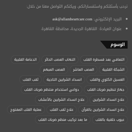
نرحب بأسئلتكم واستفساراتكم، ويكنكم التواصل معنا من خلال:
البريد الإلكتروني:
ask@allamheartcare.com
عنوان العيادة: القاهرة الجديدة، محافظة القاهرة.
الوسوم
التعافي بعد قسطرة القلب
التهاب العصب الحائر
الدعامة القلبية
الشبكة القلبية
العصب العاشر
العصب المبهم
الغسيل الكلوي والقلب
انسداد الشرايين التاجية
ثقب القلب
جهاز تنظيم ضربات القلب
دواعي استخدام منتظم ضربات القلب
علاج انسداد الشرايين
علاج انسداد الشرايين بالأعشاب
علاج انسداد الشرايين بالقرآن
علاج ثقب القلب
عملية القلب المفتوح
عيوب خلقية بالقلب
ما بعد تركيب منظم ضربات القلب