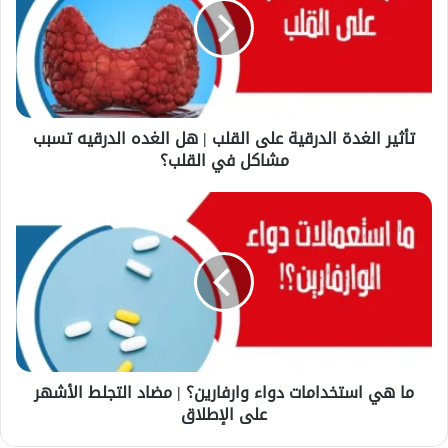
ي
ر
ا
ل
غ
د
تأثير الغدة الدرقية على القلب | هل الغده الدرقيه تسبب
ة
مشاكل في القلب؟
ا
ل
د
م
ر
ا
ق
ه
ي
ي
ة
ا
ع
س
ل
ت
ى
خ
ا
د
ل
ما هي استخدامات دواء وارفارين؟ | مضاد التجلط الأشهر
ا
ق
على الإطلاق
م
ل
ا