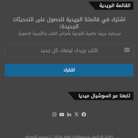
القائمة البريدية
اشترك في قائمتنا البريدية للحصول على التحديثات
الجديدة!
مرجعية عربية عالمية للتوعية بأمراض القلب والأوعية الدموية.
تابعنا عبر السوشيال ميديا
‫X
فيسبوك
لينكدإن
‫YouTube
انستقرام
كافة الحقوق محفوظة© لعام 2024 | تصميم الموقع