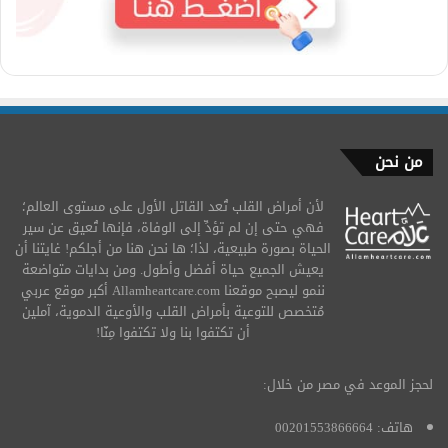
من نحن
لأن أمراض القلب تُعد القاتل الأول على مستوى العالم؛
فهي حتى إن لم تؤدِّ إلى الوفاة، فإنها تُعيق عن سير
الحياة بصورة طبيعية، لذا؛ ها نحن هنا من أجلكم! غايتنا أن
يعيش الجميع حياة أفضل وأطول. ومن بدايات متواضعة
ننمو ليصبح موقعنا Allamheartcare.com أكبر موقع عربي
مُتخصص للتوعية بأمراض القلب والأوعية الدموية، آملين
أن تكتفوا بنا ولا تكتفوا مِنّا!
لحجز الموعد في مصر من خلال:
هاتف: 00201553866664