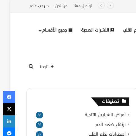
تواصل معنا
من نحن
د. رجب علام
القلب
النشرات الصحية
جميع الأقسام
تابعنا على فيسبوك
بحث عن
تابعنا
في
تصنيفات
‫X
أمراض الشرايين التاجية
لي
66
ارتفاع ضغط الدم
56
ما
اضطرابات نظم القلب
37