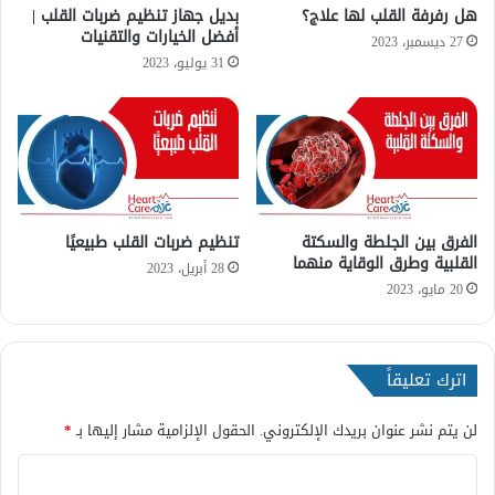
ب
س
هل رفرفة القلب لها علاج؟
بديل جهاز تنظيم ضربات القلب |
ع
أفضل الخيارات والتقنيات
ب
27 ديسمبر، 2023
د
ا
31 يوليو، 2023
ه
ب
؟
و
ا
ل
أ
ع
ر
الفرق بين الجلطة والسكتة
تنظيم ضربات القلب طبيعيًا
ا
القلبية وطرق الوقاية منهما
ض
28 أبريل، 2023
و
20 مايو، 2023
ا
ل
ع
اترك تعليقاً
ل
ا
ج
لن يتم نشر عنوان بريدك الإلكتروني.
الحقول الإلزامية مشار إليها بـ
*
ا
ا
ل