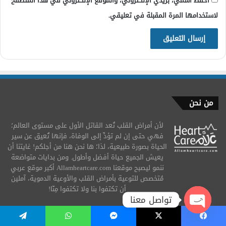
احفظ اسمي، بريدي الإلكتروني، والموقع الإلكتروني في هذا المتصفح
لاستخدامها المرة المقبلة في تعليقي.
من نحن
لأن أمراض القلب تُعد القاتل الأول على مستوى العالم؛
فهي حتى إن لم تؤدِّ إلى الوفاة، فإنها تُعيق عن سير
الحياة بصورة طبيعية، لذا؛ ها نحن هنا من أجلكم! غايتنا أن
يعيش الجميع حياة أفضل وأطول. ومن بدايات متواضعة
ننمو ليصبح موقعنا Allamheartcare.com أكبر موقع عربي
مُتخصص للتوعية بأمراض القلب والأوعية الدموية، آملين
أن تكتفوا بنا ولا تكتفوا مِنّا!
تواصل معنا
لحجز الموعد في مصر من خلال:
Open
فيسبوك
‫X
ماسنجر
واتساب
تيلقرام