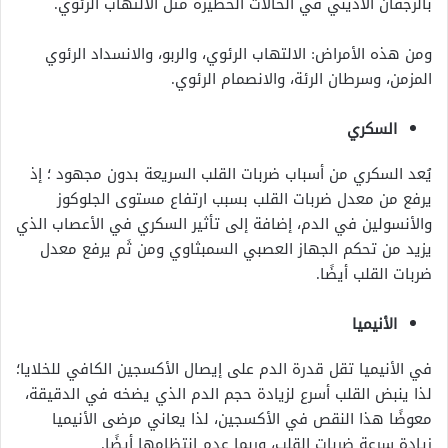
بالرجفان الأذيني في الحالات الخطيرة مثل الالتهاب الرئوي.
ومن هذه الأمراض: الالتهاب الرئوي، والربو، والانسداد الرئوي
المزمن، وسرطان الرئة، والانصمام الرئوي.
السكري
يُعد السكري من
أسباب ضربات القلب السريعة بدون مجهود
؛ إذ
يرفع من معدل ضربات القلب بسبب ارتفاع مستوى الجلوكوز
والأنسولين في الدم، إضافة إلى تأثير السكري في الأعصاب الذي
يزيد من تحكم الجهاز العصبي السمبثاوي ومن ثَم يرفع معدل
ضربات القلب أيضًا.
الأنيميا
في الأنيميا تقل قدرة الدم على إيصال الأكسجين الكافي للخلايا؛
لذا ينبض القلب أسرع لزيادة حجم الدم الذي يضخه في الدقيقة،
معوضًا هذا النقص في الأكسجين، لذا يعاني مرضى الأنيميا
زيادة سرعة ضربات القلب، وربما عدم انتظامها أيضًا.