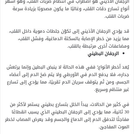
الرجفان الأذيني هو اضطراب في انتظام ضربات القلب، وهو
أشهر
أنواع تسارع دقات القلب،
وغالبًا ما يكون مصحوبًا بزيادة سرعة
ضربات القلب.
قد يؤدي الرجفان الأذيني إلى تكوّن جلطات دموية داخل القلب،
مما يزيد من خطر الإصابة بالسكتة الدماغية، وفشل القلب،
ومضاعفات أخرى مرتبطة بالقلب.
الرجفان البطيني
يُعد أخطر الأنواع؛ ففي هذه الحالة لا ينبض البطين وإنما يرتعش
جداره، فلا يدفع الدم في الأورطي ولا يتم ضخ الدم إلى أعضاء
الجسم، ومن ثَم يتوقف سريان الدم تقربيًا، مما يؤدي إلى تسارع
غير منتظم وسريع.
في كثير من الحالات، يبدأ الخلل بتسارع بطيني يستمر لأكثر من
30 ثانية، مما يؤدي إلى الرجفان البطيني الذي يسبب انقطاعًا
مفاجئًا لتدفق الدم إلى الدماغ والجسم وقد يعرض
المصاب لخطر
الموت المفاجئ.