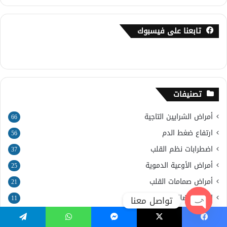
تابعنا على فيسبوك
تصنيفات
أمراض الشرايين التاجية
66
ارتفاع ضغط الدم
56
اضطرابات نظم القلب
37
أمراض الأوعية الدموية
25
أمراض صمامات القلب
21
اعتلال عضلة القلب
تواصل معنا
11
أعراض مرض القلب
23
Open
يسبوك
‫X
ماسنجر
واتساب
تيلقرام