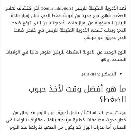
تُعد الأدوية المثبطة للرينين (Renin inhibitors) آخر اكتشاف لعلاج
الضغط؛ فهي نوع جديد من أدوية ضغط الدم، تقلل إفراز مادة
الرينين المسؤولة عن إفراز مادة الأنجيوتنسين التي ترفع ضغط
الدم؛ وبذلك تسهم الأدوية المثبطة للرينين في خفض ضغط
الدم بطريق غير مباشر.
النوع الوحيد من الأدوية المثبطة للرينين متوفر حاليًا في الولايات
المتحدة، وهو:
اليسكير (aliskiren).
ما هو أفضل وقت لأخذ حبوب
الضغط؟
وجدت بعض الدراسات أن تناول أدوية قبل النوم قد يقلل من
خطر حدوث مضاعفات خطيرة مرتبطة بالقلب مقارنة بتناولها في
الصباح، أما مدرات البول قد يكون من الصعب تناولها عند النوم