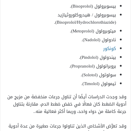
بيسوبرولول (Bisoprolol).
بيسوبرولول / هيدروكلوروثيازيد
(Bisoprolol/Hydrochlorothiazide).
ميتوبرولول (Metoprolol).
نادولول (Nadolol).
كونكور
بيندولول (Pindolol).
بروبرانولول (Propranolol).
سولوتول (Solotol).
تيمولول (Timolol).
وقد وجدت الدراسات أيضًا أن تناول جرعات منخفضة من مزيج من
أدوية الضغط كان فعالًا في خفض ضغط الدم، مقارنة بتناول
جرعة كاملة من دواء واحد، وربما أكثر فعالية منه..
وقد تعرَّض الأشخاص الذين تناولوا جرعات صغيرة من عدة أدوية