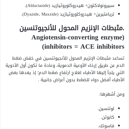
سبيرونولاكتون+ هيدروكلوروثيازيد (Aldactazide).
تريامتيرين+ هيدروكلوروثيازيد (Dyazide, Maxzide).
.مثبطات الإنزيم المحول للأنجيوتنسين
(Angiotensin-converting enzyme
inhibitors = ACE inhibitors)
تساعد مثبطات الإنزيم المحول للأنجيوتنسين في خفض ضغط
الدم عن طريق إرخاء الأوعية الدموية، وعادة ما تكون أول الأدوية
التي يلجأ إليها الأطباء لعلاج ارتفاع ضغط الدم؛ إذ يعدها بعض
الأطباء أفضل دواء للضغط بدون أعراض جانبية .
ومن أشهرها:
لوتنسين.
كابوتن.
فاسوتك.