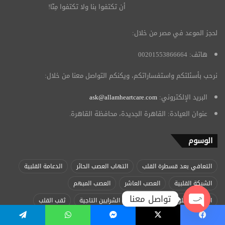
أن تكتفوا بنا ولا تكتفوا مِنّا!
لحجز الموعد في مصر من خلال:
هاتف: 00201553866664
نرحب بأسئلتكم واستفساراتكم، ويكنكم التواصل معنا من خلال:
البريد الإلكتروني:
ask@allamheartcare.com
عنوان العيادة: القاهرة الجديدة، محافظة القاهرة.
الوسوم
التعافي بعد قسطرة القلب
التهاب العصب الحائر
الدعامة القلبية
الشبكة القلبية
العصب العاشر
العصب المبهم
تواصل معنا
الغسيل الكلوي والقلب
انسداد الشرايين التاجية
ثقب القلب
Open
جهاز تنظيم ضربات القلب
دواعي استخدام منتظم ضربات القلب
فيسبوك
‫X
ماسنجر
واتساب
تيلقرام