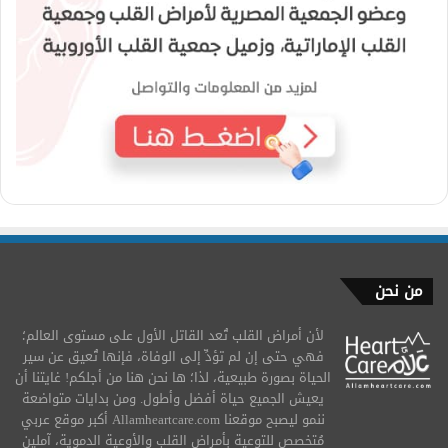
من نحن
لأن أمراض القلب تُعد القاتل الأول على مستوى العالم؛
فهي حتى إن لم تؤدِّ إلى الوفاة، فإنها تُعيق عن سير
الحياة بصورة طبيعية، لذا؛ ها نحن هنا من أجلكم! غايتنا أن
يعيش الجميع حياة أفضل وأطول. ومن بدايات متواضعة
ننمو ليصبح موقعنا Allamheartcare.com أكبر موقع عربي
مُتخصص للتوعية بأمراض القلب والأوعية الدموية، آملين