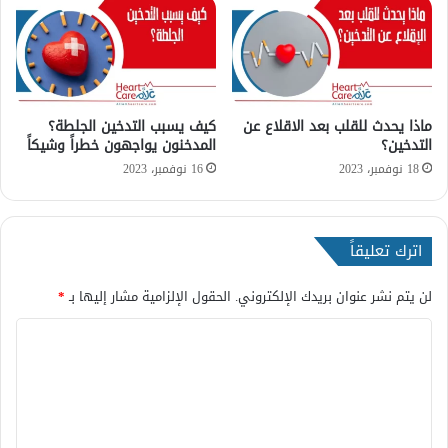
ا
ب
ي
ي
ة
ة
م
و
ن
ط
ه
ر
ماذا يحدث للقلب بعد الاقلاع عن
كيف يسبب التدخين الجلطة؟
ا
ق
التدخين؟
المدخنون يواجهون خطراً وشيكاً
؟
ا
ل
18 نوفمبر، 2023
16 نوفمبر، 2023
و
ق
ا
اترك تعليقاً
ي
ة
م
لن يتم نشر عنوان بريدك الإلكتروني.
الحقول الإلزامية مشار إليها بـ
*
ن
ا
ه
م
ل
ا
ت
ع