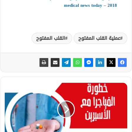
medical news today – 2018
عملية القلب المفتوح
القلب المفتوح
م
ا
خ
ط
و
ر
ة
ا