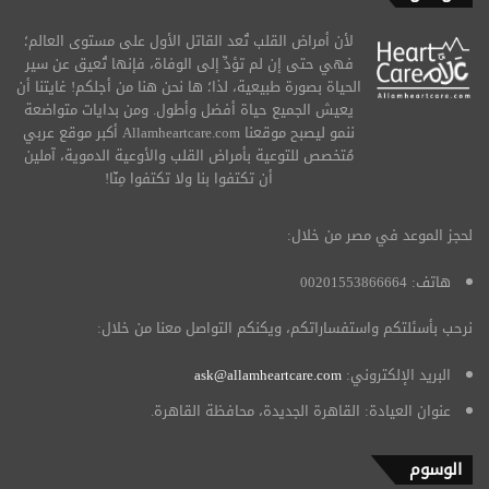
لأن أمراض القلب تُعد القاتل الأول على مستوى العالم؛
فهي حتى إن لم تؤدِّ إلى الوفاة، فإنها تُعيق عن سير
الحياة بصورة طبيعية، لذا؛ ها نحن هنا من أجلكم! غايتنا أن
يعيش الجميع حياة أفضل وأطول. ومن بدايات متواضعة
ننمو ليصبح موقعنا Allamheartcare.com أكبر موقع عربي
مُتخصص للتوعية بأمراض القلب والأوعية الدموية، آملين
أن تكتفوا بنا ولا تكتفوا مِنّا!
لحجز الموعد في مصر من خلال:
هاتف: 00201553866664
نرحب بأسئلتكم واستفساراتكم، ويكنكم التواصل معنا من خلال:
البريد الإلكتروني:
ask@allamheartcare.com
عنوان العيادة: القاهرة الجديدة، محافظة القاهرة.
الوسوم