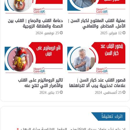
ي
ا
ر
ة
عملية القلب المفتوح لكبار السن |
دعامة القلب والجماع | القلب بين
الأمل، المخاطر، والتعافي
الصحة والعلاقة الزوجية
ا
ل
12 فبراير، 2025
25 نوفمبر، 2024
ط
ب
ي
ب
!
قصور القلب عند كبار السن |
تاثير الروماتيزم على القلب
علامات تحذيرية يجب ألا تتجاهلها
والأضرار التي تنتج عنه
25 أغسطس، 2024
15 يناير، 2024
اترك تعليقاً
لن يتم نشر عنوان بريدك الإلكتروني.
الحقول الإلزامية مشار إليها بـ
*