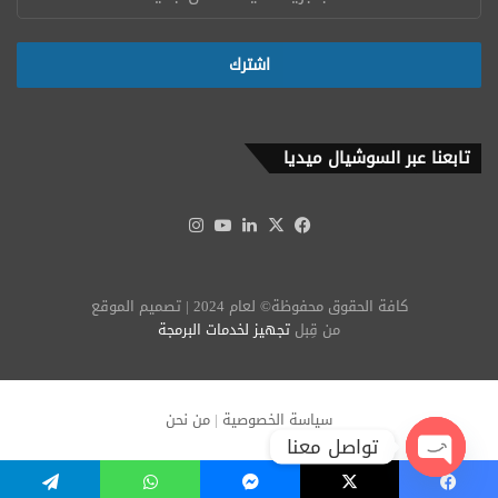
تابعنا عبر السوشيال ميديا
‫X
فيسبوك
لينكدإن
‫YouTube
انستقرام
كافة الحقوق محفوظة© لعام 2024 | تصميم الموقع
من قِبل
تجهيز لخدمات البرمجة
سياسة الخصوصية
|
من نحن
تواصل معنا
Open