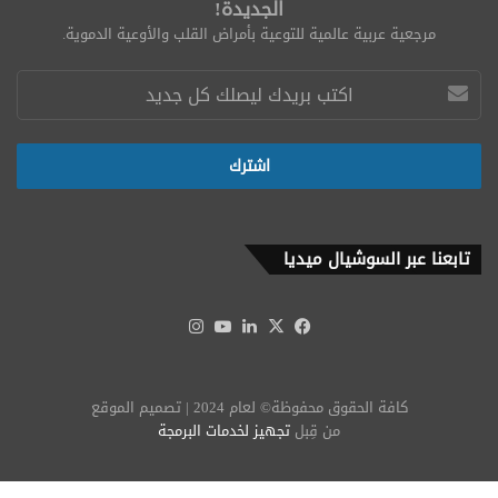
الجديدة!
مرجعية عربية عالمية للتوعية بأمراض القلب والأوعية الدموية.
تابعنا عبر السوشيال ميديا
‫X
فيسبوك
لينكدإن
‫YouTube
انستقرام
كافة الحقوق محفوظة© لعام 2024 | تصميم الموقع
من قِبل
تجهيز لخدمات البرمجة