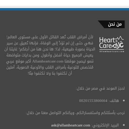
من نحن
لأن أمراض القلب تُعد القاتل الأول على مستوى العالم؛
فهي حتى إن لم تؤدِّ إلى الوفاة، فإنها تُعيق عن سير
الحياة بصورة طبيعية، لذا؛ ها نحن هنا من أجلكم! غايتنا أن
يعيش الجميع حياة أفضل وأطول. ومن بدايات متواضعة
ننمو ليصبح موقعنا Allamheartcare.com أكبر موقع عربي
مُتخصص للتوعية بأمراض القلب والأوعية الدموية، آملين
أن تكتفوا بنا ولا تكتفوا مِنّا!
لحجز الموعد في مصر من خلال:
هاتف: 00201553866664
نرحب بأسئلتكم واستفساراتكم، ويكنكم التواصل معنا من خلال:
البريد الإلكتروني:
ask@allamheartcare.com