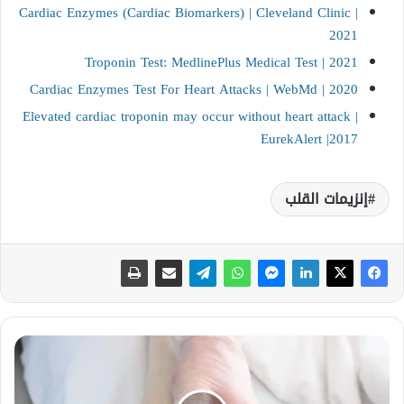
Cardiac Enzymes (Cardiac Biomarkers) | Cleveland Clinic |
2021
Troponin Test: MedlinePlus Medical Test | 2021
Cardiac Enzymes Test For Heart Attacks | WebMd | 2020
Elevated cardiac troponin may occur without heart attack |
EurekAlert |2017
إنزيمات القلب
م
ر
ض
ا