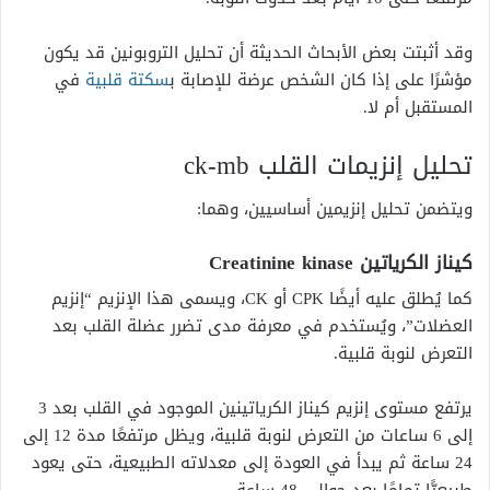
وقد أثبتت بعض الأبحاث الحديثة أن تحليل التروبونين قد يكون
مؤشرًا على إذا كان الشخص عرضة للإصابة ب
سكتة قلبية
في
المستقبل أم لا.
تحليل إنزيمات القلب ck-mb
ويتضمن تحليل إنزيمين أساسيين، وهما:
كيناز الكرياتين Creatinine kinase
كما يُطلق عليه أيضًا CPK أو CK، ويسمى هذا الإنزيم “إنزيم
العضلات”، ويُستخدم في معرفة مدى تضرر عضلة القلب بعد
التعرض لنوبة قلبية.
يرتفع مستوى إنزيم كيناز الكرياتينين الموجود في القلب بعد 3
إلى 6 ساعات من التعرض لنوبة قلبية، ويظل مرتفعًا مدة 12 إلى
24 ساعة ثم يبدأ في العودة إلى معدلاته الطبيعية، حتى يعود
طبيعيًّا تمامًا بعد حوالي 48 ساعة.