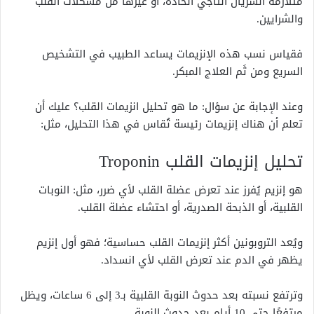
متلازمة الشريان التاجي الحادة، أو غيرها من مشكلات القلب
والشرايين.
فقياس نسب هذه الإنزيمات يساعد الطبيب في التشخيص
السريع ومن ثَم العلاج المبكر.
وعند الإجابة عن سؤال: ما هو تحليل انزيمات القلب؟ عليك أن
تعلم أن هناك إنزيمات رئيسة تُقاس في هذا التحليل، مثل:
تحليل إنزيمات القلب Troponin
هو إنزيم يُفرز عند تعرض عضلة القلب لأي ضرر، مثل: النوبات
القلبية، أو الذبحة الصدرية، أو احتشاء عضلة القلب.
ويُعد التروبونين أكثر إنزيمات القلب حساسية؛ فهو أول إنزيم
يظهر في الدم عند تعرض القلب لأي انسداد.
وترتفع نسبته بعد حدوث النوبة القلبية بـ3 إلى 6 ساعات، ويظل
مرتفعًا حتى 10 أيام بعد حدوث النوبة.