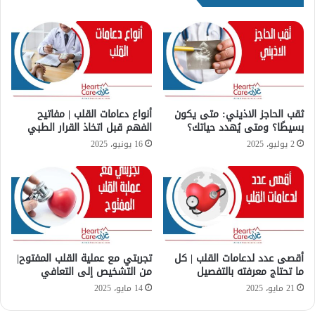
ب
ل
ه
ق
و
ل
أ
ب
ع
ا
ر
ل
ا
م
ض
ف
ثقب الحاجز الاذيني: متى يكون
أنواع دعامات القلب | مفاتيح
ه
بسيطًا؟ ومتى يُهدد حياتك؟
الفهم قبل اتخاذ القرار الطبي
ا
و
ج
2 يوليو، 2025
16 يونيو، 2025
ع
ئ
ل
؟
ا
ج
ه
أقصى عدد لدعامات القلب | كل
تجربتي مع عملية القلب المفتوح|
ما تحتاج معرفته بالتفصيل
من التشخيص إلى التعافي
21 مايو، 2025
14 مايو، 2025