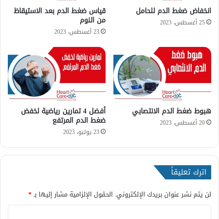
م
ل
انخفاض ضغط الدم للحامل
قياس ضغط الدم بعد الاستيقاظ
و
من النوم
ج
25 أغسطس، 2023
ط
ر
23 أغسطس، 2023
ر
ع
ق
ا
ا
ت
ل
و
ت
ا
ش
ل
خ
آ
هبوط ضغط الدم الانتصابي
أفضل 4 تمارين رياضية لخفض
ي
ث
ضغط الدم المرتفع
ص
ا
20 أغسطس، 2023
ر
23 يوليو، 2023
ا
ل
ج
اترك تعليقاً
ا
ن
ب
لن يتم نشر عنوان بريدك الإلكتروني.
الحقول الإلزامية مشار إليها بـ
*
ي
ا
ة