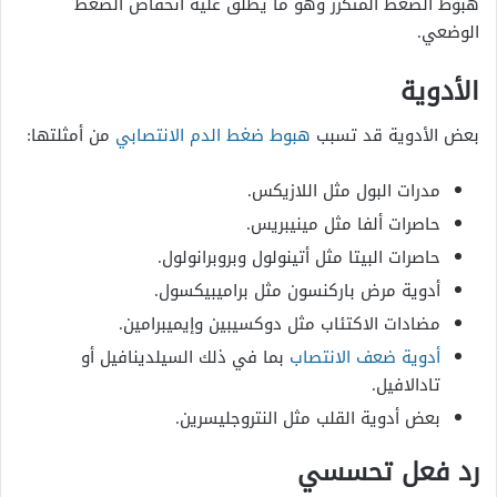
هبوط الضغط المتكرر وهو ما يطلق عليه انخفاض الضغط
الوضعي.
الأدوية
بعض الأدوية قد تسبب
هبوط ضغط الدم الانتصابي
من أمثلتها:
مدرات البول مثل اللازيكس.
حاصرات ألفا مثل مينيبريس.
حاصرات البيتا مثل أتينولول وبروبرانولول.
أدوية مرض باركنسون مثل براميبيكسول.
مضادات الاكتئاب مثل دوكسيبين وإيميبرامين.
أدوية ضعف الانتصاب
بما في ذلك السيلدينافيل أو
تادالافيل.
بعض أدوية القلب مثل النتروجليسرين.
رد فعل تحسسي