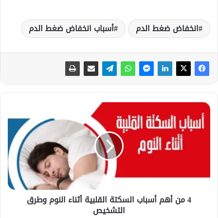
انخفاض ضغط الدم
أسباب انخفاض ضغط الدم
4
م
ن
أ
ه
م
أ
س
ب
4 من أهم أسباب السكتة القلبية أثناء النوم وطرق
ا
التشخيص
ب