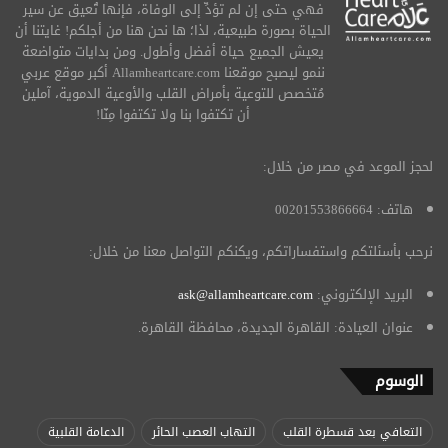
فهي حتى إن لم تؤدِّ إلى الوفاة، فإنها تُعيق عن سير
الحياة بصورة طبيعية، لذا؛ ها نحن هنا من أجلكم! غايتنا أن
يعيش الجميع حياة أفضل وأطول. ومن بدايات متواضعة
ننمو ليصبح موقعنا Allamheartcare.com أكبر موقع عربي
مُتخصص للتوعية بأمراض القلب والأوعية الدموية، آملين
أن تكتفوا بنا ولا تكتفوا مِنّا!
لحجز الموعد في مصر من خلال:
هاتف: 00201553866664
نرحب بأسئلتكم واستفساراتكم، ويكنكم التواصل معنا من خلال:
البريد الإلكتروني:
ask@allamheartcare.com
عنوان العيادة: القاهرة الجديدة، محافظة القاهرة.
الوسوم
التعافي بعد قسطرة القلب
التهاب العصب الحائر
الدعامة القلبية