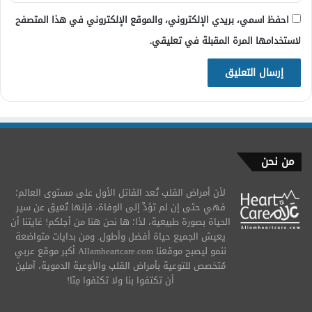
احفظ اسمي، بريدي الإلكتروني، والموقع الإلكتروني في هذا المتصفح
لاستخدامها المرة المقبلة في تعليقي.
من نحن
لأن أمراض القلب تُعد القاتل الأول على مستوى العالم؛
فهي حتى إن لم تؤدِّ إلى الوفاة، فإنها تُعيق عن سير
الحياة بصورة طبيعية، لذا؛ ها نحن هنا من أجلكم! غايتنا أن
يعيش الجميع حياة أفضل وأطول. ومن بدايات متواضعة
ننمو ليصبح موقعنا Allamheartcare.com أكبر موقع عربي
مُتخصص للتوعية بأمراض القلب والأوعية الدموية، آملين
أن تكتفوا بنا ولا تكتفوا مِنّا!