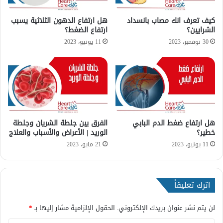
ي
أ
ا
د
كيف تعرف انك مصاب بانسداد
هل ارتفاع الدهون الثلاثية يسبب
ن
و
الشرايين؟
ارتفاع الضغط؟
ا
ي
30 نوفمبر، 2023
11 يونيو، 2023
ل
ة
ت
ل
ا
ع
ج
ل
ي
ا
ي
ج
ظ
ج
ه
هل ارتفاع ضغط الدم البابي
الفرق بين جلطة الشريان وجلطة
ل
خطير؟
الوريد | الأعراض والأسباب والعلاج
ر
ط
ف
ة
11 يونيو، 2023
21 مايو، 2023
ي
ا
ر
ل
س
ق
اترك تعليقاً
م
ل
ا
ب
ل
لن يتم نشر عنوان بريدك الإلكتروني.
الحقول الإلزامية مشار إليها بـ
*
ق