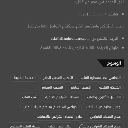
لحجز الموعد في مصر من خلال:
هاتف: 00201553866664
نرحب بأسئلتكم واستفساراتكم، ويكنكم التواصل معنا من خلال:
البريد الإلكتروني:
ask@allamheartcare.com
عنوان العيادة: القاهرة الجديدة، محافظة القاهرة.
الوسوم
التعافي بعد قسطرة القلب
التهاب العصب الحائر
الدعامة القلبية
الشبكة القلبية
العصب العاشر
العصب المبهم
الغسيل الكلوي والقلب
انسداد الشرايين التاجية
ثقب القلب
جهاز تنظيم ضربات القلب
دواعي استخدام منتظم ضربات القلب
علاج انسداد الشرايين
علاج انسداد الشرايين بالأعشاب
علاج انسداد الشرايين بالقرآن
علاج ثقب القلب
عملية القلب المفتوح