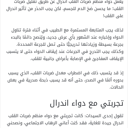
يعمل دواء منظم ضربات القلب اندرال عن طريق تقليل ضربات
القلب؛ ما يحسن ضخ الدم للجسم، لكن يجب الحذر من تأثير اندرال
على القلب!
لذلك يجب المتابعة المستمرة مع الطبيب في أثناء فترة تناول
الدواء وإخباره عند الشعور بأي عرض جديد، ويُنصح دائمًا بالبدء
بجرعة بسيطة وزيادتها تدريجيًّا حتى تصل للجرعة المحددة.
وكذلك يجب التدرج في الجرعات عند إيقاف الدواء حتى لا يتسبب
الإيقاف المفاجئ في الإصابة بأعراض جانبية للقلب.
إذ قد يتسبب ذلك في اضطراب معدل ضربات القلب، الذي يسبب
بدوره ألمًا في الصدر، حتى أنه قد يسبب ذبحة صدرية في بعض
الحالات.
تجربتي مع دواء اندرال
تقول إحدى السيدات: كانت تجربتي مع دواء منظم ضربات القلب
اندرال جيدة للغاية، فقد كنت أعاني الرهاب الاجتماعي، ونصحني