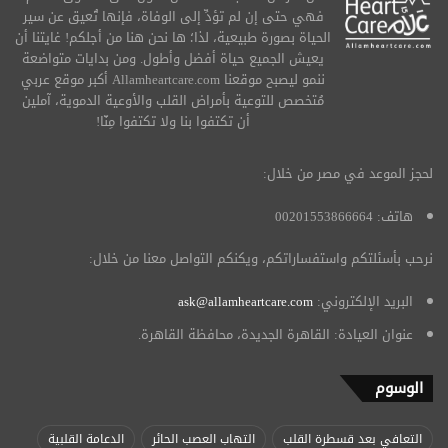
فهي حتى إن لم تؤدِّ إلى الوفاة، فإنها تُعيق عن سير
الحياة بصورة طبيعية، لذا؛ ها نحن هنا من أجلكم! غايتنا أن
يعيش الجميع حياة أفضل وأطول. ومن بدايات متواضعة
ننمو ليصبح موقعنا Allamheartcare.com أكبر موقع عربي
مُتخصص للتوعية بأمراض القلب والأوعية الدموية، آملين
أن تكتفوا بنا ولا تكتفوا مِنّا!
لحجز الموعد في مصر من خلال:
هاتف: 00201553866664
نرحب بأسئلتكم واستفساراتكم، ويكنكم التواصل معنا من خلال:
البريد الإلكتروني:
ask@allamheartcare.com
عنوان العيادة: القاهرة الجديدة، محافظة القاهرة.
الوسوم
التعافي بعد قسطرة القلب
التهاب العصب الحائر
الدعامة القلبية