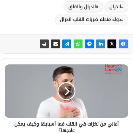
اندرال
اندرال والقلق
دواء منظم ضربات القلب اندرال
أ
ع
ا
ن
ي
م
ن
ن
غ
أعاني من نغزات في القلب فما أسبابها وكيف يمكن
ز
علاجها؟
ا