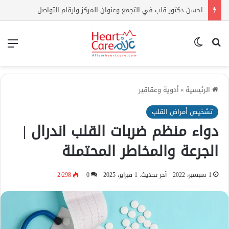
احسن دكتور قلب في التجمع وعنوان المركز وارقام التواصل
بحث عن
الوضع المظلم
الق
الرئيسية
»
أدوية وعقاقير
تشخيص أمراض القلب
دواء منظم ضربات القلب اندرال |
الجرعة والمخاطر المحتملة
1 سبتمبر، 2022
آخر تحديث: 1 فبراير، 2025
0
2٬298