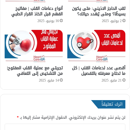
ف
د
ي
ا
ثقب الحاجز الاذيني: متى يكون
أنواع دعامات القلب | مفاتيح
م
بسيطًا؟ ومتى يُهدد حياتك؟
الفهم قبل اتخاذ القرار الطبي
ل
ك
ن
2 يوليو، 2025
16 يونيو، 2025
ن
و
ع
م
ل
؟
ا
أ
ج
ع
ه
ر
ا
ا
أقصى عدد لدعامات القلب | كل
تجربتي مع عملية القلب المفتوح|
؟
ض
ما تحتاج معرفته بالتفصيل
من التشخيص إلى التعافي
م
ر
21 مايو، 2025
14 مايو، 2025
ض
ا
ل
اترك تعليقاً
ق
ل
ب
لن يتم نشر عنوان بريدك الإلكتروني.
الحقول الإلزامية مشار إليها بـ
*
ا