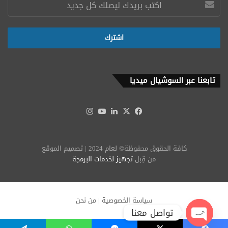
تابعنا عبر السوشيال ميديا
‫X
فيسبوك
لينكدإن
‫YouTube
انستقرام
كافة الحقوق محفوظة© لعام 2024 | تصميم الموقع
من قِبل
تجهيز لخدمات البرمجة
سياسة الخصوصية
|
من نحن
تواصل معنا