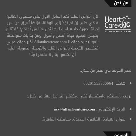
من نحن
لأن أمراض القلب تُعد القاتل الأول على مستوى العالم؛
فهي حتى إن لم تؤدِّ إلى الوفاة، فإنها تُعيق عن سير
الحياة بصورة طبيعية، لذا؛ ها نحن هنا من أجلكم! غايتنا أن
يعيش الجميع حياة أفضل وأطول. ومن بدايات متواضعة
ننمو ليصبح موقعنا Allamheartcare.com أكبر موقع عربي
مُتخصص للتوعية بأمراض القلب والأوعية الدموية، آملين
أن تكتفوا بنا ولا تكتفوا مِنّا!
لحجز الموعد في مصر من خلال:
هاتف: 00201553866664
نرحب بأسئلتكم واستفساراتكم، ويكنكم التواصل معنا من خلال:
البريد الإلكتروني:
ask@allamheartcare.com
عنوان العيادة: القاهرة الجديدة، محافظة القاهرة.
الوسوم