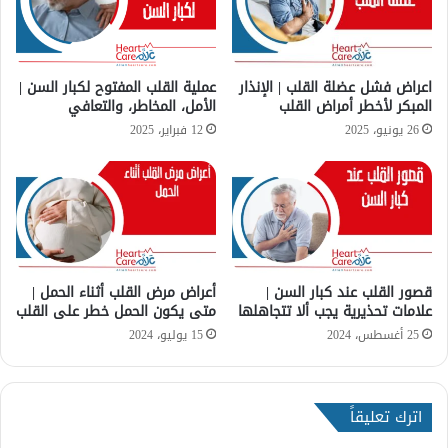
ر
ر
د
ق
ة
ت
ا
ش
ل
اعراض فشل عضلة القلب | الإنذار
عملية القلب المفتوح لكبار السن |
خ
المبكر لأخطر أمراض القلب
الأمل، المخاطر، والتعافي
ع
ي
م
26 يونيو، 2025
12 فبراير، 2025
ص
ي
ه
ق
ا
ة
؟
و
ه
ل
قصور القلب عند كبار السن |
أعراض مرض القلب أثناء الحمل |
ه
علامات تحذيرية يجب ألا تتجاهلها
متى يكون الحمل خطر على القلب
ي
خ
25 أغسطس، 2024
15 يوليو، 2024
ط
ي
ر
اترك تعليقاً
ة
؟