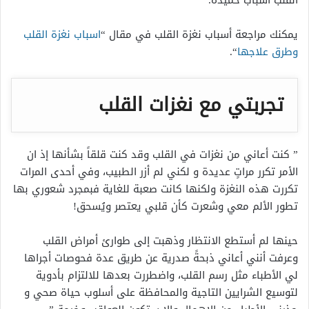
القلب أسباب حميدة.
يمكنك مراجعة أسباب نغزة القلب في مقال “
اسباب نغزة القلب
وطرق علاجها
“.
تجربتي مع نغزات القلب
” كنت أعاني من نغزات في القلب وقد كنت قلقاً بشأنها إذ ان
الأمر تكرر مراتٍ عديدة و لكني لم أزر الطبيب، وفي أحدى المرات
تكررت هذه النغزة ولكنها كانت صعبة للغاية فبمجرد شعوري بها
تطور الألم معي وشعرت كأن قلبي يعتصر ويُسحق!
حينها لم أستطع الانتظار وذهبت إلى طوارئ أمراض القلب
وعرفت أنني أعاني ذبحةً صدرية عن طريق عدة فحوصات أجراها
لي الأطباء مثل رسم القلب، واضطررت بعدها للالتزام بأدوية
لتوسيع الشرايين التاجية والمحافظة على أسلوب حياة صحي و