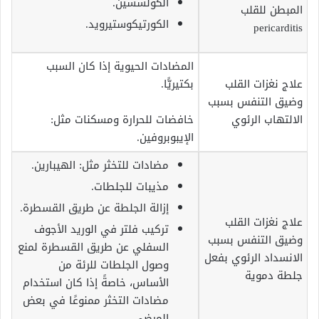
الكولشسين.
المبطن للقلب
الكورتيكوستيرويد.
pericarditis
المضادات الحيوية إذا كان السبب
علاج نغزات القلب
بكتيريًّا.
وضيق التنفس بسبب
الالتهاب الرئوي
خافضات للحرارة ومسكنات مثل:
الإيبوبروفين.
مضادات للتخثر مثل: الهيبارين.
مذيبات للجلطات.
إزالة الجلطة عن طريق القسطرة.
علاج نغزات القلب
تركيب فلتر في الوريد الأجوف
وضيق التنفس بسبب
السفلي عن طريق القسطرة لمنع
الانسداد الرئوي بفعل
وصول الجلطات للرئة من
جلطة دموية
الأساس، خاصةً إذا كان استخدام
مضادات التخثر ممنوعًا في بعض
المرضى.