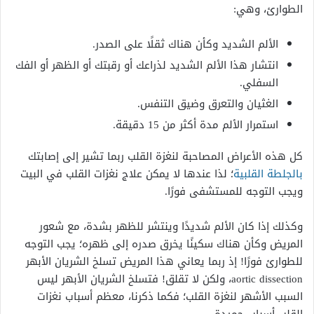
الطوارئ، وهي:
الألم الشديد وكأن هناك ثقلًا على الصدر.
انتشار هذا الألم الشديد لذراعك أو رقبتك أو الظهر أو الفك
السفلي.
الغثيان والتعرق وضيق التنفس.
استمرار الألم مدة أكثر من 15 دقيقة.
كل هذه الأعراض المصاحبة لنغزة القلب ربما تشير إلى إصابتك
بالجلطة القلبية
؛ لذا عندها لا يمكن علاج نغزات القلب في البيت
ويجب التوجه للمستشفى فورًا.
وكذلك إذا كان الألم شديدًا وينتشر للظهر بشدة، مع شعور
المريض وكأن هناك سكينًا يخرق صدره إلى ظهره؛ يجب التوجه
للطوارئ فورًا! إذ ربما يعاني هذا المريض تسلخ الشريان الأبهر
aortic dissection، ولكن لا تقلق! فتسلخ الشريان الأبهر ليس
السبب الأشهر لنغزة القلب؛ فكما ذكرنا، معظم أسباب نغزات