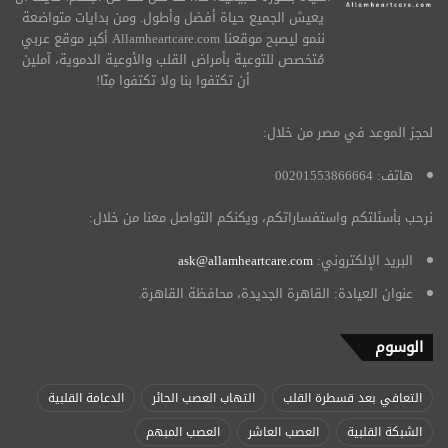
يعيش الجميع حياة أفضل وأطول. ومن بدايات متواضعة
ننمو ليصبح موقعنا Allamheartcare.com أكبر موقع عربي
مُتخصص للتوعية بأمراض القلب والأوعية الدموية، آملين
أن تكتفوا بنا ولا تكتفوا مِنّا!
لحجز الموعد في مصر من خلال:
هاتف: 00201553866664
نرحب بأسئلتكم واستفساراتكم، ويكنكم التواصل معنا من خلال:
البريد الإلكتروني:
ask@allamheartcare.com
عنوان العيادة: القاهرة الجديدة، محافظة القاهرة.
الوسوم
التعافي بعد قسطرة القلب
التهاب العصب الحائر
الدعامة القلبية
الشبكة القلبية
العصب العاشر
العصب المبهم