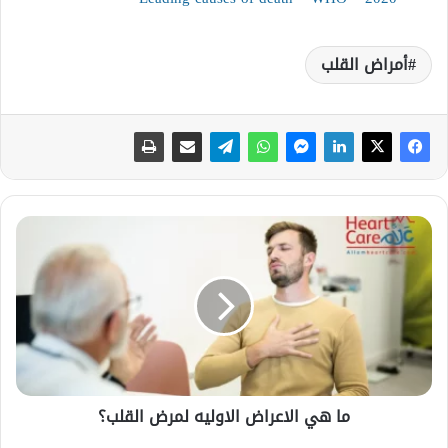
أمراض القلب
م
ا
ه
ي
ا
ل
ا
ع
ر
ما هي الاعراض الاوليه لمرض القلب؟
ا
ض