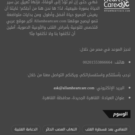
فهي حتى إن لم تؤدِّ إلى الوفاة، فإنها تُعيق عن سير
الحياة بصورة طبيعية، لذا؛ ها نحن هنا من أجلكم! غايتنا أن
يعيش الجميع حياة أفضل وأطول. ومن بدايات متواضعة
ننمو ليصبح موقعنا Allamheartcare.com أكبر موقع عربي
مُتخصص للتوعية بأمراض القلب والأوعية الدموية، آملين
أن تكتفوا بنا ولا تكتفوا مِنّا!
لحجز الموعد في مصر من خلال:
هاتف: 00201553866664
نرحب بأسئلتكم واستفساراتكم، ويكنكم التواصل معنا من خلال:
البريد الإلكتروني:
ask@allamheartcare.com
عنوان العيادة: القاهرة الجديدة، محافظة القاهرة.
الوسوم
التعافي بعد قسطرة القلب
التهاب العصب الحائر
الدعامة القلبية