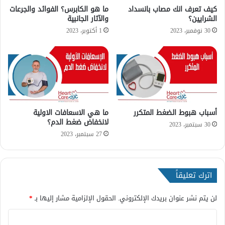
ا
كيف تعرف انك مصاب بانسداد
ما هو الكابرس؟ الفوائد والجرعات
الشرايين؟
والآثار الجانبية
ب
و
30 نوفمبر، 2023
1 أكتوبر، 2023
ا
ل
أ
ع
ر
ا
ض
أسباب هبوط الضغط المتكرر
ما هي الاسعافات الاولية
و
لانخفاض ضغط الدم؟
ط
30 سبتمبر، 2023
ر
27 سبتمبر، 2023
ق
ا
ل
اترك تعليقاً
و
ق
ا
لن يتم نشر عنوان بريدك الإلكتروني.
الحقول الإلزامية مشار إليها بـ
*
ي
ا
ة