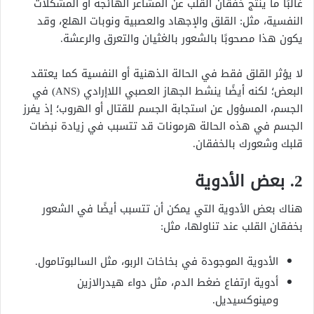
غالبًا ما ينتج خفقان القلب عن المشاعر الهائجة أو المشكلات
النفسية، مثل: القلق والإجهاد والعصبية ونوبات الهلع، وقد
يكون هذا مصحوبًا بالشعور بالغثيان والتعرق والرعشة.
لا يؤثر القلق فقط في الحالة الذهنية أو النفسية كما يعتقد
البعض؛ لكنه أيضًا ينشط الجهاز العصبي اللاإرادي (ANS) في
الجسم، المسؤول عن استجابة الجسم للقتال أو الهروب؛ إذ يفرز
الجسم في هذه الحالة هرمونات قد تتسبب في زيادة نبضات
قلبك وشعورك بالخفقان.
2. بعض الأدوية
هناك بعض الأدوية التي يمكن أن تتسبب أيضًا في الشعور
بخفقان القلب عند تناولها، مثل:
الأدوية الموجودة في بخاخات الربو، مثل السالبوتامول.
أدوية ارتفاع ضغط الدم، مثل دواء هيدرالازين
ومينوكسيديل.