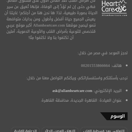
لأن أمراض القلب تُعد القاتل الأول على مستوى العالم؛
فهي حتى إن لم تؤدِّ إلى الوفاة، فإنها تُعيق عن سير
الحياة بصورة طبيعية، لذا؛ ها نحن هنا من أجلكم! غايتنا أن
يعيش الجميع حياة أفضل وأطول. ومن بدايات متواضعة
ننمو ليصبح موقعنا Allamheartcare.com أكبر موقع عربي
مُتخصص للتوعية بأمراض القلب والأوعية الدموية، آملين
أن تكتفوا بنا ولا تكتفوا مِنّا!
لحجز الموعد في مصر من خلال:
هاتف: 00201553866664
نرحب بأسئلتكم واستفساراتكم، ويكنكم التواصل معنا من خلال:
البريد الإلكتروني:
ask@allamheartcare.com
عنوان العيادة: القاهرة الجديدة، محافظة القاهرة.
الوسوم
التعافي بعد قسطرة القلب
التهاب العصب الحائر
الدعامة القلبية