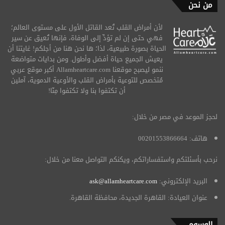
من نحن
لأن أمراض القلب تُعد القاتل الأول على مستوى العالم؛
فهي حتى إن لم تؤدِّ إلى الوفاة، فإنها تُعيق عن سير
الحياة بصورة طبيعية، لذا؛ ها نحن هنا من أجلكم! غايتنا أن
يعيش الجميع حياة أفضل وأطول. ومن بدايات متواضعة
ننمو ليصبح موقعنا Allamheartcare.com أكبر موقع عربي
مُتخصص للتوعية بأمراض القلب والأوعية الدموية، آملين
أن تكتفوا بنا ولا تكتفوا مِنّا!
لحجز الموعد في مصر من خلال:
هاتف: 00201553866664
نرحب بأسئلتكم واستفساراتكم، ويكنكم التواصل معنا من خلال:
البريد الإلكتروني:
ask@allamheartcare.com
عنوان العيادة: القاهرة الجديدة، محافظة القاهرة.
الوسوم