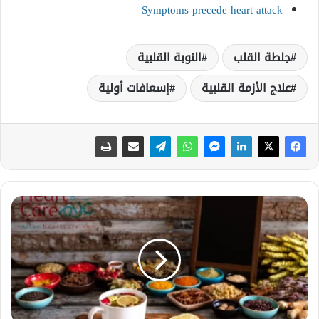
Symptoms precede heart attack
جلطة القلب
النوبة القلبية
علاج الأزمة القلبية
إسعافات أولية
أ
ع
ش
ا
ب
و
م
ش