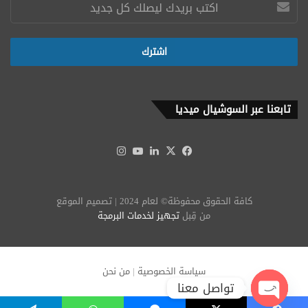
تابعنا عبر السوشيال ميديا
‫X
فيسبوك
لينكدإن
‫YouTube
انستقرام
كافة الحقوق محفوظة© لعام 2024 | تصميم الموقع
من قِبل
تجهيز لخدمات البرمجة
سياسة الخصوصية
|
من نحن
تواصل معنا