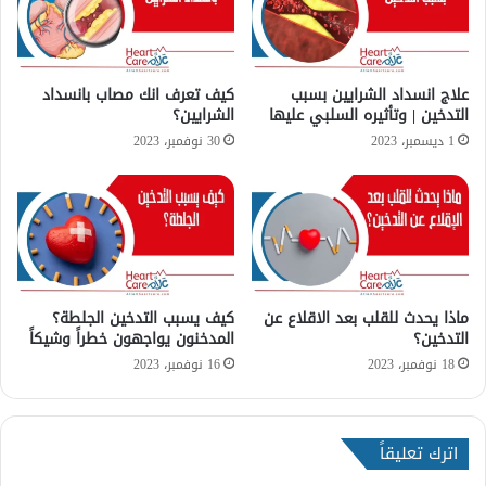
ر
؟
م
ا
علاج انسداد الشرايين بسبب
كيف تعرف انك مصاب بانسداد
م
التدخين | وتأثيره السلبي عليها
الشرايين؟
د
1 ديسمبر، 2023
30 نوفمبر، 2023
ى
خ
ط
و
ر
ة
ا
ماذا يحدث للقلب بعد الاقلاع عن
كيف يسبب التدخين الجلطة؟
ل
التدخين؟
المدخنون يواجهون خطراً وشيكاً
ر
ج
18 نوفمبر، 2023
16 نوفمبر، 2023
ف
ا
ن
اترك تعليقاً
ا
ل