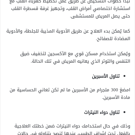
تبدأ خطوات التشخيص عن طريق عمل تخطيط كهرباء القلب مع
استشارة اختصاصي أمراض القلب، وتجهيز غرفة قسطرة القلب
حتى يصل المريض للمستشفى.
كما يُمكن بدء العلاج عن طريق الأدوية المذيبة للجلطة، والأدوية
المضادة للصفائح.
ويُمكن استخدام مسكن قوي مع الأكسجين لتخفيف ضيق
التنفس والتوتر الذي يعانيه المريض في تلك الحالة.
تناول الأسبرين
امضغ 300 ملجرام من الأسبرين ما لم تكن تعاني الحساسية من
مادة الأسبرين.
تناول دواء النيترات
وذلك في حال استخدامك دواء النيترات ضمن خطتك العلاجية
بالفعل تحت إشراف الطبيب، عندها يُنصح بتناوله في حالات