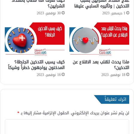
علاج انسداد الشرايين بسبب
كيف تعرف انك مصاب بانسداد
ا
التدخين | وتأثيره السلبي عليها
الشرايين؟
ل
؟
م
1 ديسمبر، 2023
30 نوفمبر، 2023
و
ت
؟
ماذا يحدث للقلب بعد الاقلاع عن
كيف يسبب التدخين الجلطة؟
التدخين؟
المدخنون يواجهون خطراً وشيكاً
18 نوفمبر، 2023
16 نوفمبر، 2023
اترك تعليقاً
لن يتم نشر عنوان بريدك الإلكتروني.
الحقول الإلزامية مشار إليها بـ
*
ا
ل