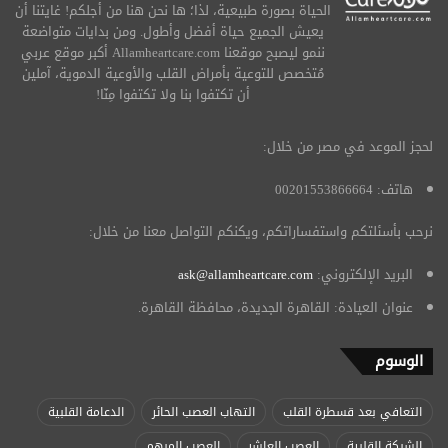
الحياة بصورة طبيعية، لذا؛ ها نحن هنا من أجلكم! غايتنا أن
يعيش الجميع حياة أفضل وأطول. ومن بدايات متواضعة
ننمو ليصبح موقعنا Allamheartcare.com أكبر موقع عربي
مُتخصص للتوعية بأمراض القلب والأوعية الدموية، آملين
أن تكتفوا بنا ولا تكتفوا مِنّا!
لحجز الموعد في مصر من خلال:
هاتف: 00201553866664
نرحب بأسئلتكم واستفساراتكم، ويكنكم التواصل معنا من خلال:
البريد الإلكتروني:
ask@allamheartcare.com
عنوان العيادة: القاهرة الجديدة، محافظة القاهرة.
الوسوم
التعافي بعد قسطرة القلب
التهاب العصب الحائر
الدعامة القلبية
الشبكة القلبية
العصب العاشر
العصب المبهم