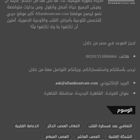
الحياة بصورة طبيعية، لذا؛ ها نحن هنا من أجلكم! غايتنا أن
يعيش الجميع حياة أفضل وأطول. ومن بدايات متواضعة
ننمو ليصبح موقعنا Allamheartcare.com أكبر موقع عربي
مُتخصص للتوعية بأمراض القلب والأوعية الدموية، آملين
أن تكتفوا بنا ولا تكتفوا مِنّا!
لحجز الموعد في مصر من خلال:
هاتف: 00201553866664
نرحب بأسئلتكم واستفساراتكم، ويكنكم التواصل معنا من خلال:
البريد الإلكتروني:
ask@allamheartcare.com
عنوان العيادة: القاهرة الجديدة، محافظة القاهرة.
الوسوم
التعافي بعد قسطرة القلب
التهاب العصب الحائر
الدعامة القلبية
الشبكة القلبية
العصب العاشر
العصب المبهم