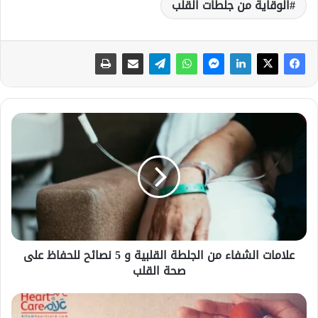
الوقاية من جلطات القلب
ع
ل
ا
م
ا
ت
ا
ل
ش
علامات الشفاء من الجلطة القلبية و 5 نصائح للحفاظ على
ف
صحة القلب
ا
ء
م
أ
ن
س