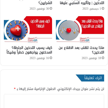
ل
ن
التدخين | وتأثيره السلبي عليها
الشرايين؟
ح
س
1 ديسمبر، 2023
30 نوفمبر، 2023
ف
ا
ا
ء
ظ
و
ع
ه
ل
ل
ى
ا
ص
ل
ح
ماذا يحدث للقلب بعد الاقلاع عن
كيف يسبب التدخين الجلطة؟
ح
التدخين؟
المدخنون يواجهون خطراً وشيكاً
ة
ز
ا
ن
18 نوفمبر، 2023
16 نوفمبر، 2023
ل
ي
ق
س
ل
ب
اترك تعليقاً
ب
ب
ا
ل
لن يتم نشر عنوان بريدك الإلكتروني.
الحقول الإلزامية مشار إليها بـ
*
ذ
ا
ب
ح
ل