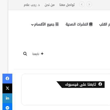
تواصل معنا
من نحن
د. رجب علام
القلب
النشرات الصحية
جميع الأقسام
بحث عن
تابعنا
في
‫X
تابعنا على فيسبوك
لي
ما