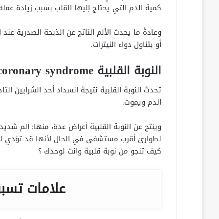
كمية الدم التي يحتاج إليها القلب بسبب زيادة عمله 
وعادةً ما يحدث الألم الناتج عن الذبحة الصدرية عن
أو بتناول دواء النيترات.
النوبة القلبية Heart attack/Acute coronary syndrome
تحدث النوبة القلبية نتيجة انسداد أحد الشرايين التا
الدم ويموت.
وينتج عن النوبة القلبية أعراض عدة، منها: ألم شد
لطوارئ أقرب مستشفى في الحال لأنها قد تؤدي للوف
كيف تنجو من نوبة قلبية وانت لوحدك ؟
علامات تسبق