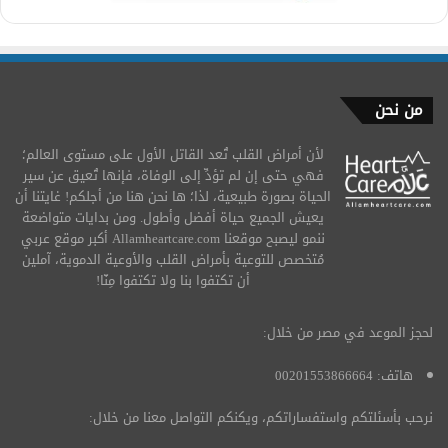
من نحن
لأن أمراض القلب تُعد القاتل الأول على مستوى العالم؛
فهي حتى إن لم تؤدِّ إلى الوفاة، فإنها تُعيق عن سير
الحياة بصورة طبيعية، لذا؛ ها نحن هنا من أجلكم! غايتنا أن
يعيش الجميع حياة أفضل وأطول. ومن بدايات متواضعة
ننمو ليصبح موقعنا Allamheartcare.com أكبر موقع عربي
مُتخصص للتوعية بأمراض القلب والأوعية الدموية، آملين
أن تكتفوا بنا ولا تكتفوا مِنّا!
لحجز الموعد في مصر من خلال:
هاتف: 00201553866664
نرحب بأسئلتكم واستفساراتكم، ويكنكم التواصل معنا من خلال: