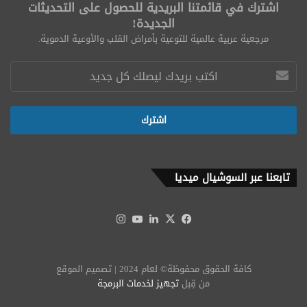
اشترك في قائمتنا البريدية للحصول على التحديثات
الجديدة!
مرجعية عربية عالمية للتوعية بأمراض القلب والأوعية الدموية.
تابعنا عبر السوشيال ميديا
‫X
فيسبوك
لينكدإن
‫YouTube
انستقرام
كافة الحقوق محفوظة© لعام 2024 | تصميم الموقع
من قِبل
تجهيز لخدمات البرمجة