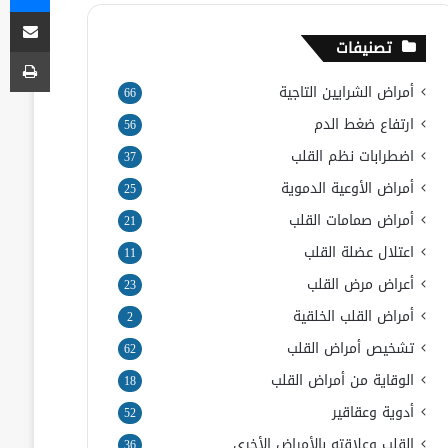
مشاركة
تصنيفات
طب
أمراض الشرايين التاجية
66
ارتفاع ضغط الدم
56
اضطرابات نظم القلب
37
أمراض الأوعية الدموية
25
أمراض صمامات القلب
21
اعتلال عضلة القلب
11
أعراض مرض القلب
23
أمراض القلب الخلقية
2
تشخيص أمراض القلب
62
الوقاية من أمراض القلب
18
أدوية وعقاقير
52
القلب وعلاقته بالأمراض الأخرى
36