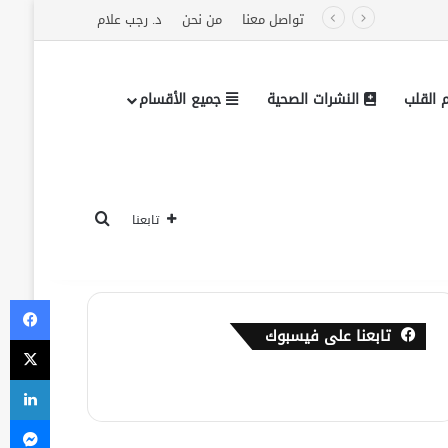
تواصل معنا
من نحن
د. رجب علام
القلب
النشرات الصحية
جميع الأقسام
بحث عن
تابعنا
في
تابعنا على فيسبوك
‫X
لي
ما