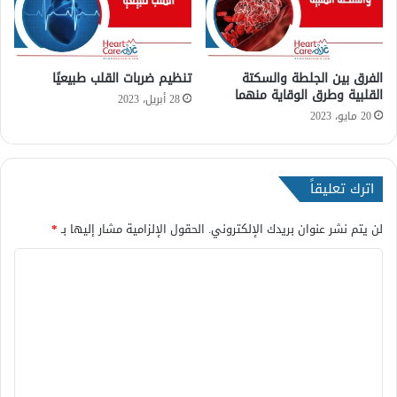
ا
ق
ل
ل
ذ
ب
ب
؟
الفرق بين الجلطة والسكتة
تنظيم ضربات القلب طبيعيًا
ح
القلبية وطرق الوقاية منهما
ة
28 أبريل، 2023
ا
20 مايو، 2023
ل
ص
د
اترك تعليقاً
ر
ي
ة
لن يتم نشر عنوان بريدك الإلكتروني.
الحقول الإلزامية مشار إليها بـ
*
؟
ا
ل
ت
ع
ل
ي