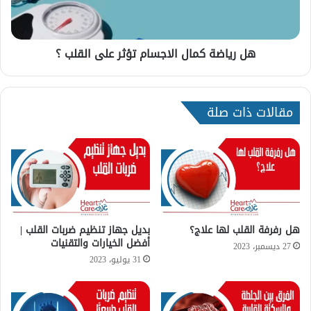
ع
ة
ن
ك
د
م
ا
هل رياضة كمال الاجسام تؤثر على القلب ؟
ا
ل
ل
ن
ا
س
ل
مقالات ذات صلة
ا
ا
ء
ج
و
س
ه
ا
ل
م
ا
ت
ل
ؤ
ح
ث
ز
ر
هل رفرفة القلب لها علاج؟
بديل جهاز تنظيم ضربات القلب |
ن
أفضل الخيارات والتقنيات
ع
27 ديسمبر، 2023
ي
ل
31 يوليو، 2023
س
ى
ب
ا
ب
ل