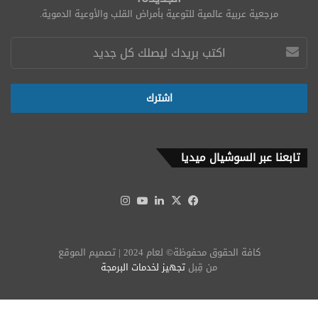
مرجعية عربية عالمية للتوعية بأمراض القلب والأوعية الدموية.
تابعنا عبر السوشيال ميديا
‫X
فيسبوك
لينكدإن
‫YouTube
انستقرام
كافة الحقوق محفوظة© لعام 2024 | تصميم الموقع
من قِبل
تجهيز لخدمات البرمجة