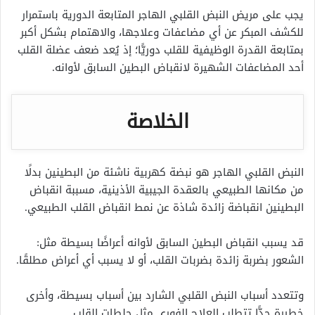
يجب على مريض النبض القلبي الهاجر المتابعة الدورية باستمرار
للكشف المبكر عن أي مضاعفات وعلاجها، والاهتمام بشكل أكبر
بمتابعة القدرة الوظيفية للقلب دوريًّا؛ إذ يُعد ضعف عضلة القلب
أحد المضاعفات الشهيرة لانقباض البطين السابق لأوانه.
الخلاصة
النبض القلبي الهاجر هو نبضة كهربية ناشئة من البطينين بدلًا
من مكانها الطبيعي بالعقدة الجيبية الأذينية، مسببة انقباض
البطينين انقباضة زائدة شاذة عن نمط انقباض القلب الطبيعي.
قد يسبب انقباض البطين السابق لأوانه أعراضًا بسيطة مثل:
الشعور بضربة زائدة بضربات القلب، أو لا يسبب أي أعراض مطلقًا.
وتتعدد أسباب النبض القلبي الشارد بين أسباب بسيطة، وأخرى
خطيرة جدًّا تتطلب العلاج الفوري مثل جلطات القلب.