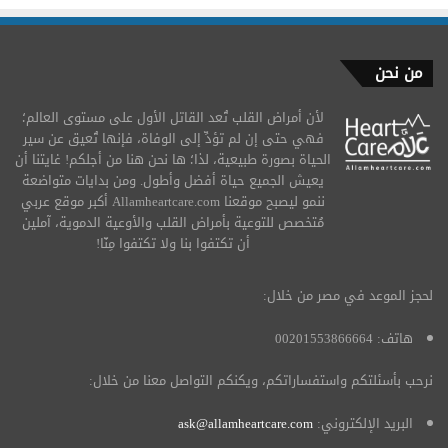
من نحن
لأن أمراض القلب تُعد القاتل الأول على مستوى العالم؛
فهي حتى إن لم تؤدِّ إلى الوفاة، فإنها تُعيق عن سير
الحياة بصورة طبيعية، لذا؛ ها نحن هنا من أجلكم! غايتنا أن
يعيش الجميع حياة أفضل وأطول. ومن بدايات متواضعة
ننمو ليصبح موقعنا Allamheartcare.com أكبر موقع عربي
مُتخصص للتوعية بأمراض القلب والأوعية الدموية، آملين
أن تكتفوا بنا ولا تكتفوا مِنّا!
لحجز الموعد في مصر من خلال:
هاتف: 00201553866664
نرحب بأسئلتكم واستفساراتكم، ويكنكم التواصل معنا من خلال:
البريد الإلكتروني:
ask@allamheartcare.com