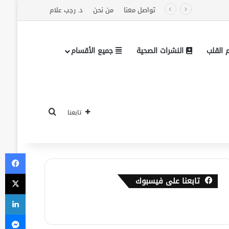
تواصل معنا
من نحن
د. رجب علام
القلب
النشرات الصحية
جميع الأقسام
بحث عن
تابعنا
في
‫X
تابعنا على فيسبوك
لي
ما