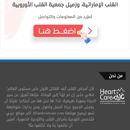
من نحن
لأن أمراض القلب تُعد القاتل الأول على مستوى العالم؛
فهي حتى إن لم تؤدِّ إلى الوفاة، فإنها تُعيق عن سير
الحياة بصورة طبيعية، لذا؛ ها نحن هنا من أجلكم! غايتنا أن
يعيش الجميع حياة أفضل وأطول. ومن بدايات متواضعة
ننمو ليصبح موقعنا Allamheartcare.com أكبر موقع عربي
مُتخصص للتوعية بأمراض القلب والأوعية الدموية، آملين
أن تكتفوا بنا ولا تكتفوا مِنّا!