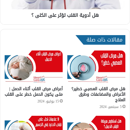
ت
ا
ؤ
ل
هل أدوية القلب تؤثر على الكلى ؟
ث
ق
ر
ل
ع
ب
ل
ت
مقالات ذات صلة
ى
ؤ
ا
ث
ل
ر
ق
ع
ل
ل
ب
ى
؟
ا
ل
ك
هل مرض القلب العصبي خطير؟
أعراض مرض القلب أثناء الحمل |
الأعراض والمضاعفات وطرق
متى يكون الحمل خطر على القلب
ل
العلاج
ى
15 يوليو، 2024
؟
5 سبتمبر، 2024