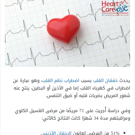
يحدث
خفقان القلب
بسبب
اضطراب نظم القلب
، وهو عبارة عن
اضطراب في كهرباء القلب إما في الأذين أو البطين، ينتج عنه
شعور المريض بضربات قلبه أو ضيق التنفس.
وفي دراسة أُجريت على 71 مريضًا من مرضى الغسيل الكلوي
ومراقبتهم مدة 34 شهرًا كانت النتائج كالآتي:
51% من المرضى يُعانون
الرجفان الأذيني
.