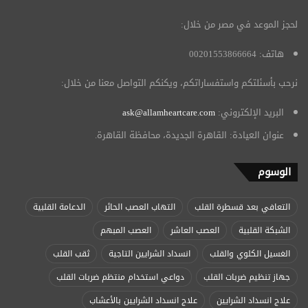
لحجز الموعد في مصر من خلال:
هاتف: 00201553866664
نرحب بأسئلتكم واستفساراتكم، ويكنكم التواصل معنا من خلال:
البريد الإلكتروني:
ask@allamheartcare.com
عنوان العيادة: القاهرة الجديدة، محافظة القاهرة.
الوسوم
التعافي بعد قسطرة القلب
التهاب العصب الحائر
الدعامة القلبية
الشبكة القلبية
العصب العاشر
العصب المبهم
الغسيل الكلوي والقلب
انسداد الشرايين التاجية
ثقب القلب
جهاز تنظيم ضربات القلب
دواعي استخدام منتظم ضربات القلب
علاج انسداد الشرايين
علاج انسداد الشرايين بالأعشاب