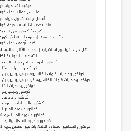
كيفية أخذ دواء كو
ما هي فوائد دواء كون
أفضل وقت لتناول دواء كو
ماذا يحدث إذا نسيت جرعة كون
كم حبة كونكور في اليوم؟
متى يبدأ مفعول حبوب الضغط كونكور؟
كيف أوقف دواء كون
الآثار الجانبية لدواء concor | هل دواء كونكور له اضرار؟
التفاعلات الدوائية لكن
كونكور وأدوية تنظيم ضربات القلب
كونكور وحاصرات البيتا
كونكور وحاصرات قنوات الكالسيوم ديهيدرو بيريدين
كونكور وحاصرات قنوات الكالسيوم غير ديهيدرو بيريدين
كونكور وحاصرات ألفا
كونكور وديلتيازيم
كونكور وريزيربين
كونكور والمضادات الحيوية
كونكور وأدوية الملاريا
كونكور وأدوية الحساسية
كونكور وأدوية السعال والبرد
كونكور والعقاقير المضادة للالتهابات غير الستيرويدية