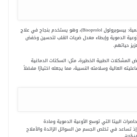
هو من مجموعة مثبطات مستقبلات بيتا (المادة العلمية: بيسوبرولول Bisoprolol)، وهو يستخدم بنجاح في علاج
أوعية الدموية وإبطاء معدل ضربات القلب لتحسين وخفض
يز حياتهم.
المشكلات الطبية الخطيرة، مثل: السكتات الدماغية
عليته العالية وسلامته النسبية، مما يجعله اختيارًا مفضلاً
رات البيتا التي توسع الأوعية الدموية ومادة
 إذ تساعد في تخلص الجسم من السوائل الزائدة والأملاح
َّالة.