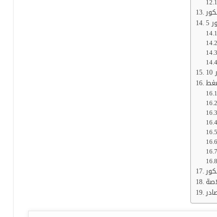
كور
 5
1
ضغط
كور
اصة
ادر