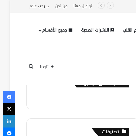
تواصل معنا
من نحن
د. رجب علام
القلب
النشرات الصحية
جميع الأقسام
بحث عن
تابعنا
تابعنا على فيسبوك
في
‫X
لي
ما
تصنيفات