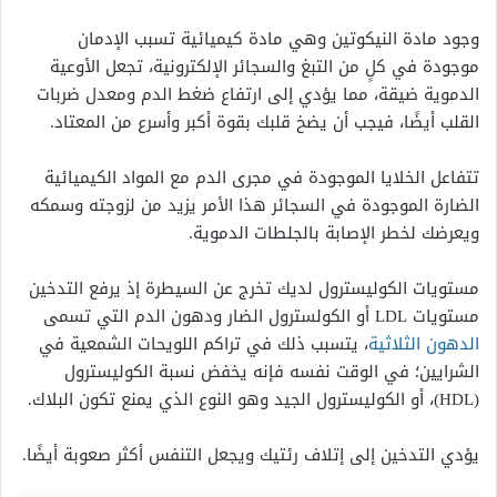
وجود مادة النيكوتين وهي مادة كيميائية تسبب الإدمان
موجودة في كلٍ من التبغ والسجائر الإلكترونية، تجعل الأوعية
الدموية ضيقة، مما يؤدي إلى ارتفاع ضغط الدم ومعدل ضربات
القلب أيضًا، فيجب أن يضخ قلبك بقوة أكبر وأسرع من المعتاد.
تتفاعل الخلايا الموجودة في مجرى الدم مع المواد الكيميائية
الضارة الموجودة في السجائر هذا الأمر يزيد من لزوجته وسمكه
ويعرضك لخطر الإصابة بالجلطات الدموية.
مستويات الكوليسترول لديك تخرج عن السيطرة إذ يرفع التدخين
مستويات LDL أو الكولسترول الضار ودهون الدم التي تسمى
الدهون الثلاثية
، يتسبب ذلك في تراكم اللويحات الشمعية في
الشرايين؛ في الوقت نفسه فإنه يخفض نسبة الكوليسترول
(HDL)، أو الكوليسترول الجيد وهو النوع الذي يمنع تكون البلاك.
يؤدي التدخين إلى إتلاف رئتيك ويجعل التنفس أكثر صعوبة أيضًا.