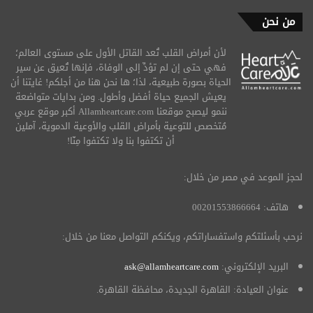
من نحن
لأن أمراض القلب تُعد القاتل الأول على مستوى العالم؛
فهي حتى إن لم تؤدِّ إلى الوفاة، فإنها تُعيق عن سير
الحياة بصورة طبيعية، لذا؛ ها نحن هنا من أجلكم! غايتنا أن
يعيش الجميع حياة أفضل وأطول. ومن بدايات متواضعة
ننمو ليصبح موقعنا Allamheartcare.com أكبر موقع عربي
مُتخصص للتوعية بأمراض القلب والأوعية الدموية، آملين
أن تكتفوا بنا ولا تكتفوا مِنّا!
لحجز الموعد في مصر من خلال:
هاتف: 00201553866664
نرحب بأسئلتكم واستفساراتكم، ويكنكم التواصل معنا من خلال:
البريد الإلكتروني:
ask@allamheartcare.com
عنوان العيادة: القاهرة الجديدة، محافظة القاهرة.