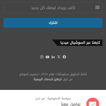
تابعنا عبر السوشيال ميديا
‫X
فيسبوك
لينكدإن
‫YouTube
انستقرام
كافة الحقوق محفوظة© لعام 2024 | تصميم الموقع
من قِبل
تجهيز لخدمات البرمجة
سياسة الخصوصية
|
من نحن
تواصل معنا