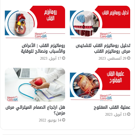
ي
ي
ر
ا
ل
ص
م
ا
تحليل روماتيزم القلب لتشخيص
روماتيزم القلب | الأعراض
م
مرض روماتيزم القلب
والأسباب ونصائح للوقاية
ا
29 أغسطس، 2023
17 أبريل، 2023
ل
أ
و
ر
ط
ي
و
عملية القلب المفتوح
هل ارتجاع الصمام الميترالي مرض
ا
مزمن؟
ل
13 أبريل، 2023
م
14 يونيو، 2022
ض
ا