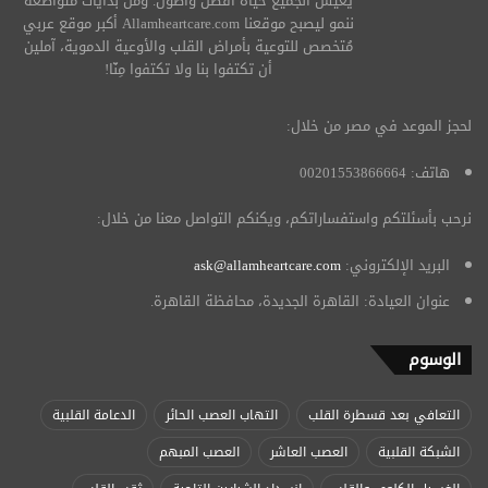
يعيش الجميع حياة أفضل وأطول. ومن بدايات متواضعة
ننمو ليصبح موقعنا Allamheartcare.com أكبر موقع عربي
مُتخصص للتوعية بأمراض القلب والأوعية الدموية، آملين
أن تكتفوا بنا ولا تكتفوا مِنّا!
لحجز الموعد في مصر من خلال:
هاتف: 00201553866664
نرحب بأسئلتكم واستفساراتكم، ويكنكم التواصل معنا من خلال:
البريد الإلكتروني:
ask@allamheartcare.com
عنوان العيادة: القاهرة الجديدة، محافظة القاهرة.
الوسوم
التعافي بعد قسطرة القلب
التهاب العصب الحائر
الدعامة القلبية
الشبكة القلبية
العصب العاشر
العصب المبهم