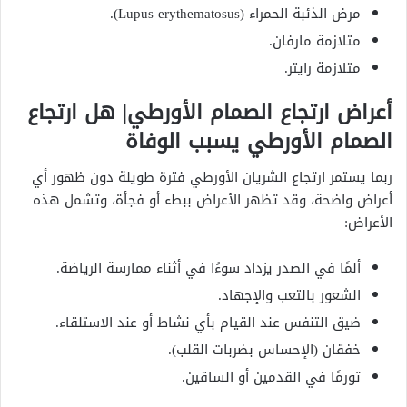
مرض الذئبة الحمراء (Lupus erythematosus).
متلازمة مارفان.
متلازمة رايتر.
أعراض ارتجاع الصمام الأورطي| هل ارتجاع
الصمام الأورطي يسبب الوفاة
ربما يستمر ارتجاع الشريان الأورطي فترة طويلة دون ظهور أي
أعراض واضحة، وقد تظهر الأعراض ببطء أو فجأة، وتشمل هذه
الأعراض:
ألمًا في الصدر يزداد سوءًا في أثناء ممارسة الرياضة.
الشعور بالتعب والإجهاد.
ضيق التنفس عند القيام بأي نشاط أو عند الاستلقاء.
خفقان (الإحساس بضربات القلب).
تورمًا في القدمين أو الساقين.