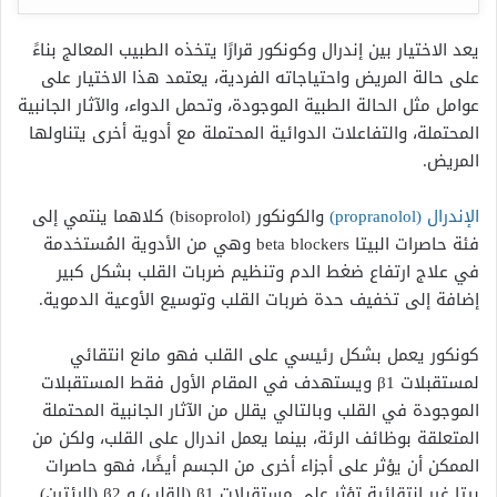
يعد الاختيار بين إندرال وكونكور قرارًا يتخذه الطبيب المعالج بناءً
على حالة المريض واحتياجاته الفردية، يعتمد هذا الاختيار على
عوامل مثل الحالة الطبية الموجودة، وتحمل الدواء، والآثار الجانبية
المحتملة، والتفاعلات الدوائية المحتملة مع أدوية أخرى يتناولها
المريض.
الإندرال (propranolol)
والكونكور (bisoprolol) كلاهما ينتمي إلى
فئة حاصرات البيتا beta blockers وهي من الأدوية المُستخدمة
في علاج ارتفاع ضغط الدم وتنظيم ضربات القلب بشكل كبير
إضافة إلى تخفيف حدة ضربات القلب وتوسيع الأوعية الدموية.
كونكور يعمل بشكل رئيسي على القلب فهو مانع انتقائي
لمستقبلات β1 ويستهدف في المقام الأول فقط المستقبلات
الموجودة في القلب وبالتالي يقلل من الآثار الجانبية المحتملة
المتعلقة بوظائف الرئة، بينما يعمل اندرال على القلب، ولكن من
الممكن أن يؤثر على أجزاء أخرى من الجسم أيضًا، فهو حاصرات
بيتا غير انتقائية تؤثر على مستقبلات β1 (القلب) و β2 (الرئتين)