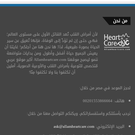
من نحن
لأن أمراض القلب تُعد القاتل الأول على مستوى العالم؛
فهي حتى إن لم تؤدِّ إلى الوفاة، فإنها تُعيق عن سير
الحياة بصورة طبيعية، لذا؛ ها نحن هنا من أجلكم! غايتنا أن
يعيش الجميع حياة أفضل وأطول. ومن بدايات متواضعة
ننمو ليصبح موقعنا Allamheartcare.com أكبر موقع عربي
مُتخصص للتوعية بأمراض القلب والأوعية الدموية، آملين
أن تكتفوا بنا ولا تكتفوا مِنّا!
لحجز الموعد في مصر من خلال:
هاتف: 00201553866664
نرحب بأسئلتكم واستفساراتكم، ويكنكم التواصل معنا من خلال:
البريد الإلكتروني:
ask@allamheartcare.com