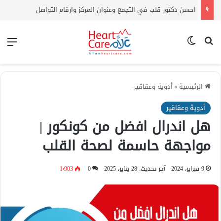
احسن دكتور قلب في التجمع وعنوان المركز وارقام التواصل
بحث عن
الوضع المظلم
الق
الرئيسية
»
أدوية وعقاقير
أدوية وعقاقير
هل اندرال افضل من كونكور |
مواجهة حاسمة لصحة القلب
9 فبراير، 2024
آخر تحديث: 28 يناير، 2025
0
1٬903