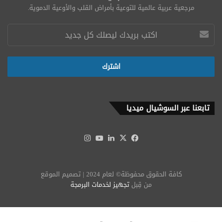
مرجعية عربية عالمية للتوعية بأمراض القلب والأوعية الدموية.
تابعنا عبر السوشيال ميديا
‫X
فيسبوك
لينكدإن
‫YouTube
انستقرام
كافة الحقوق محفوظة© لعام 2024 | تصميم الموقع
من قِبل
تجهيز لخدمات البرمجة