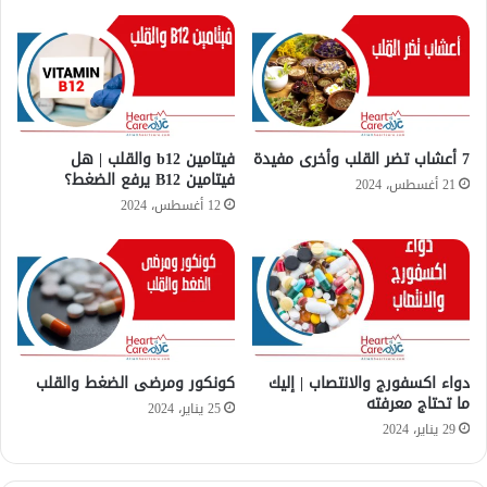
ج
ق
س
ل
م
ب
ا
ل
ح
م
7 أعشاب تضر القلب وأخرى مفيدة
فيتامين b12 والقلب | هل
فيتامين B12 يرفع الضغط؟
ل
21 أغسطس، 2024
؟
12 أغسطس، 2024
دواء اكسفورج والانتصاب | إليك
كونكور ومرضى الضغط والقلب
ما تحتاج معرفته
25 يناير، 2024
29 يناير، 2024