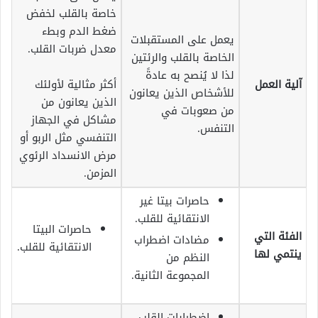
خاصة بالقلب لخفض
ضغط الدم وبطء
يعمل على المستقبلات
معدل ضربات القلب.
الخاصة بالقلب والرئتين
لذا لا يُنصح به عادةً
آلية العمل
أكثر مثالية لأولئك
للأشخاص الذين يعانون
الذين يعانون من
من صعوبات في
مشاكل في الجهاز
التنفس.
التنفسي مثل الربو أو
مرض الانسداد الرئوي
المزمن.
حاصرات بيتا غير
الانتقائية للقلب.
حاصرات البيتا
الفئة التي
مضادات اضطراب
الانتقائية للقلب.
ينتمي لها
النظم من
المجموعة الثانية.
اضطرابات القلب