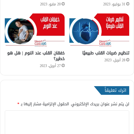
ي
ك
31 يوليو، 2023
20 مايو، 2023
؟
و
ن
م
ؤ
ش
ر
خ
تنظيم ضربات القلب طبيعيًا
خفقان القلب عند النوم | هل هو
ط
خطير؟
ي
28 أبريل، 2023
ر
27 أبريل، 2023
؟
اترك تعليقاً
لن يتم نشر عنوان بريدك الإلكتروني.
الحقول الإلزامية مشار إليها بـ
*
ا
ل
ت