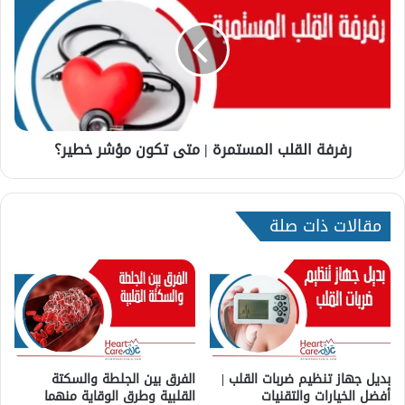
ف
ر
ت
ف
ن
ة
ظ
ا
ف
ل
ا
ق
ل
ل
رفرفة القلب المستمرة | متى تكون مؤشر خطير؟
ش
ب
ر
ا
ا
ل
ي
م
مقالات ذات صلة
ي
س
ن
ت
ب
م
ش
ر
ك
ة
ل
|
ط
م
ب
ت
ي
ى
بديل جهاز تنظيم ضربات القلب |
الفرق بين الجلطة والسكتة
ع
أفضل الخيارات والتقنيات
القلبية وطرق الوقاية منهما
ت