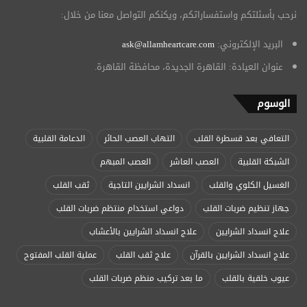
نرحب بأسئلتكم واستفساراتكم، ويكنكم التواصل معنا من خلال:
البريد الإلكتروني:
ask@allamheartcare.com
عنوان العيادة: القاهرة الجديدة، محافظة القاهرة.
الوسوم
التعافي بعد قسطرة القلب
التهاب العصب الحائر
الدعامة القلبية
الشبكة القلبية
العصب العاشر
العصب المبهم
الغسيل الكلوي والقلب
انسداد الشرايين التاجية
ثقب القلب
جهاز تنظيم ضربات القلب
دواعي استخدام منتظم ضربات القلب
علاج انسداد الشرايين
علاج انسداد الشرايين بالأعشاب
علاج انسداد الشرايين بالقرآن
علاج ثقب القلب
عملية القلب المفتوح
عيوب خلقية بالقلب
ما بعد تركيب منظم ضربات القلب