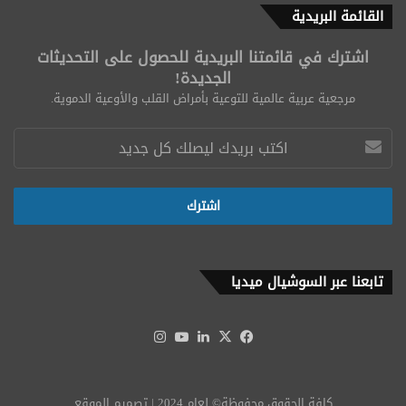
القائمة البريدية
اشترك في قائمتنا البريدية للحصول على التحديثات
الجديدة!
مرجعية عربية عالمية للتوعية بأمراض القلب والأوعية الدموية.
تابعنا عبر السوشيال ميديا
‫X
فيسبوك
لينكدإن
‫YouTube
انستقرام
كافة الحقوق محفوظة© لعام 2024 | تصميم الموقع