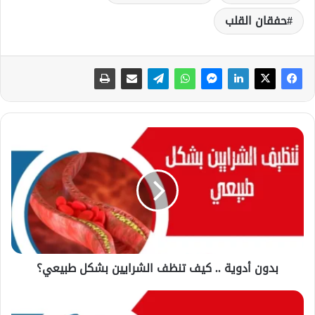
حفقان القلب
ب
د
و
ن
أ
د
و
ي
ة
بدون أدوية .. كيف تنظف الشرايين بشكل طبيعي؟
.
.
ك
ر
ي
ف