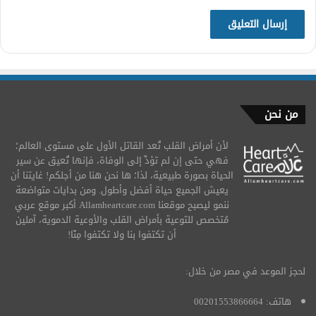
من نحن
لأن أمراض القلب تُعد القاتل الأول على مستوى العالم؛
فهي حتى إن لم تؤدِّ إلى الوفاة، فإنها تُعيق عن سير
الحياة بصورة طبيعية، لذا؛ ها نحن هنا من أجلكم! غايتنا أن
يعيش الجميع حياة أفضل وأطول. ومن بدايات متواضعة
ننمو ليصبح موقعنا Allamheartcare.com أكبر موقع عربي
مُتخصص للتوعية بأمراض القلب والأوعية الدموية، آملين
أن تكتفوا بنا ولا تكتفوا مِنّا!
لحجز الموعد في مصر من خلال:
هاتف: 00201553866664