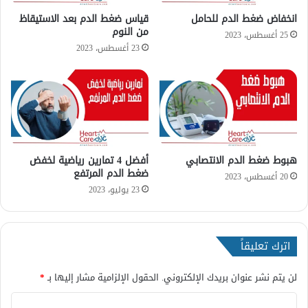
ل
ح
ا
م
انخفاض ضغط الدم للحامل
قياس ضغط الدم بعد الاستيقاظ
ع
من النوم
ل
25 أغسطس، 2023
ش
23 أغسطس، 2023
ا
ب
؟
هبوط ضغط الدم الانتصابي
أفضل 4 تمارين رياضية لخفض
ضغط الدم المرتفع
20 أغسطس، 2023
23 يوليو، 2023
اترك تعليقاً
لن يتم نشر عنوان بريدك الإلكتروني.
الحقول الإلزامية مشار إليها بـ
*
ا