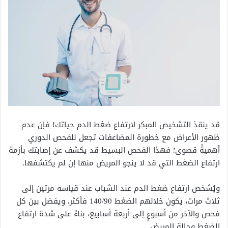
قد ينقذ التشخيص المبكر لارتفاع ضغط الدم حياتك! فإن عدم
ظهور الأعراض مع خطورة المضاعفات تجعل للفحص الدوري
أهميةً قصوى؛ فهذا الفحص البسيط قد يكشف عن إصابتك بأزمة
ارتفاع الضغط التي قد لا ينجو المريض منها إن لم يكتشفها.
ويُشخص ارتفاع ضغط الدم عند الشباب عند قياسه مرتين إلى
ثلاث مرات، يكون خلالهم الضغط 140/90 فأكثر، ويفصَل بين كل
فحص والآخر من أسبوعٍ إلى أربعة أسابيع، بناءً على شدة ارتفاع
الضغط وحالة المريض.