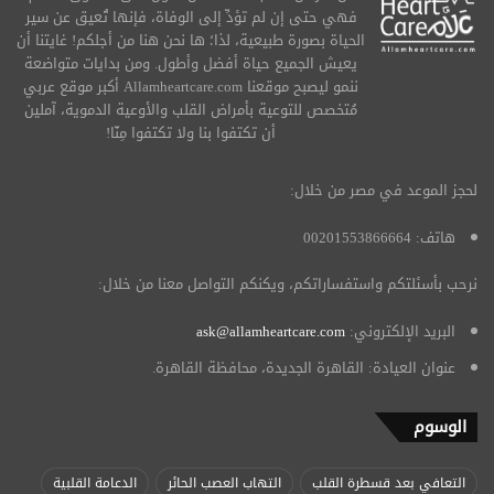
فهي حتى إن لم تؤدِّ إلى الوفاة، فإنها تُعيق عن سير
الحياة بصورة طبيعية، لذا؛ ها نحن هنا من أجلكم! غايتنا أن
يعيش الجميع حياة أفضل وأطول. ومن بدايات متواضعة
ننمو ليصبح موقعنا Allamheartcare.com أكبر موقع عربي
مُتخصص للتوعية بأمراض القلب والأوعية الدموية، آملين
أن تكتفوا بنا ولا تكتفوا مِنّا!
لحجز الموعد في مصر من خلال:
هاتف: 00201553866664
نرحب بأسئلتكم واستفساراتكم، ويكنكم التواصل معنا من خلال:
البريد الإلكتروني:
ask@allamheartcare.com
عنوان العيادة: القاهرة الجديدة، محافظة القاهرة.
الوسوم
التعافي بعد قسطرة القلب
التهاب العصب الحائر
الدعامة القلبية