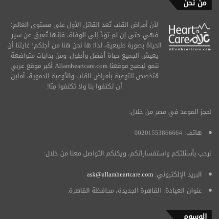
من نحن
لأن أمراض القلب تُعد القاتل الأول على مستوى العالم؛
فهي حتى إن لم تؤدِّ إلى الوفاة، فإنها تُعيق عن سير
الحياة بصورة طبيعية، لذا؛ ها نحن هنا من أجلكم! غايتنا أن
يعيش الجميع حياة أفضل وأطول. ومن بدايات متواضعة
ننمو ليصبح موقعنا Allamheartcare.com أكبر موقع عربي
مُتخصص للتوعية بأمراض القلب والأوعية الدموية، آملين
أن تكتفوا بنا ولا تكتفوا مِنّا!
لحجز الموعد في مصر من خلال:
هاتف: 00201553866664
نرحب بأسئلتكم واستفساراتكم، ويكنكم التواصل معنا من خلال:
البريد الإلكتروني:
ask@allamheartcare.com
عنوان العيادة: القاهرة الجديدة، محافظة القاهرة.
الوسوم