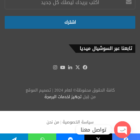
تابعنا عبر السوشيال ميديا
‫X
فيسبوك
لينكدإن
‫YouTube
انستقرام
كافة الحقوق محفوظة© لعام 2024 | تصميم الموقع
من قِبل
تجهيز لخدمات البرمجة
سياسة الخصوصية
|
من نحن
تواصل معنا