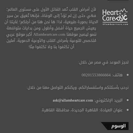
لأن أمراض القلب تُعد القاتل الأول على مستوى العالم؛
فهي حتى إن لم تؤدِّ إلى الوفاة، فإنها تُعيق عن سير
الحياة بصورة طبيعية، لذا؛ ها نحن هنا من أجلكم! غايتنا أن
يعيش الجميع حياة أفضل وأطول. ومن بدايات متواضعة
ننمو ليصبح موقعنا Allamheartcare.com أكبر موقع عربي
مُتخصص للتوعية بأمراض القلب والأوعية الدموية، آملين
أن تكتفوا بنا ولا تكتفوا مِنّا!
لحجز الموعد في مصر من خلال:
هاتف: 00201553866664
نرحب بأسئلتكم واستفساراتكم، ويكنكم التواصل معنا من خلال:
البريد الإلكتروني:
ask@allamheartcare.com
عنوان العيادة: القاهرة الجديدة، محافظة القاهرة.
الوسوم