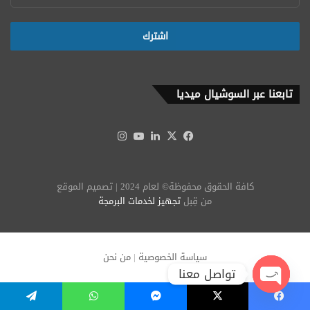
تابعنا عبر السوشيال ميديا
‫X
فيسبوك
لينكدإن
‫YouTube
انستقرام
كافة الحقوق محفوظة© لعام 2024 | تصميم الموقع
من قِبل
تجهيز لخدمات البرمجة
سياسة الخصوصية
|
من نحن
تواصل معنا
Open
يسبوك
‫X
ماسنجر
واتساب
تيلقرام