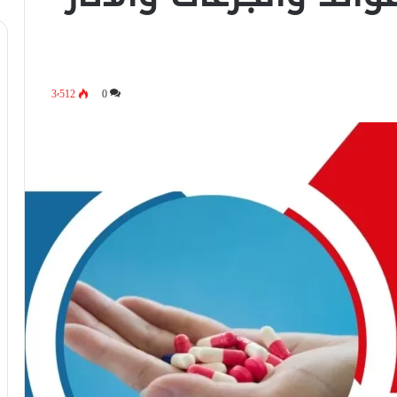
3٬512
0