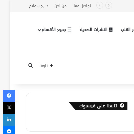
تواصل معنا
من نحن
د. رجب علام
القلب
النشرات الصحية
جميع الأقسام
بحث عن
تابعنا
في
‫X
تابعنا على فيسبوك
لي
ما