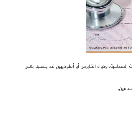
نبية المصاحبة، ودواء الكابرس أو أملوديبين قد يصحبه بعض
لساقين.