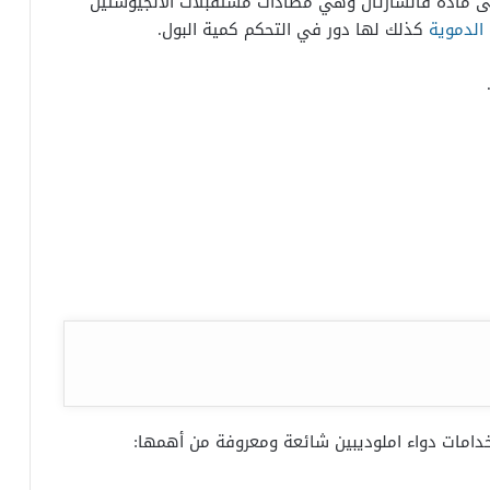
ى مادة فالسارتان وهي مضادات مستقبلات الأنجيوستين
 الدموية
كذلك لها دور في التحكم كمية البول.
خدامات دواء املوديبين شائعة ومعروفة من أهمها: